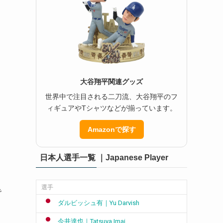
大谷翔平関連グッズ
世界中で注目される二刀流、大谷翔平のフ
ィギュアやTシャツなどが揃っています。
Amazonで探す
日本人選手一覧 ｜Japanese Player
選手
で
ダルビッシュ有｜Yu Darvish
今井達也｜Tatsuya Imai