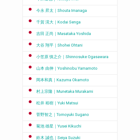
今永 昇太｜Shouta Imanaga
千賀 滉大｜Kodai Senga
吉田 正尚｜Masataka Yoshida
ィ
大谷 翔平｜Shohei Ohtani
小笠原 慎之介｜Shinnosuke Ogasawara
山本 由伸｜Yoshinobu Yamamoto
岡本和真｜Kazuma Okamoto
村上宗隆｜Munetaka Murakami
松井 裕樹｜Yuki Matsui
菅野智之｜Tomoyuki Sugano
菊池 雄星｜Yusei Kikuchi
鈴木 誠也｜Seiya Suzuki