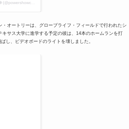
A post shared by POWER SHOWCASE World Classic 🌐 (@powershowcasewc)
ン・オートリーは、グローブライフ・フィールドで行われたシ
テキサス大学に進学する予定の彼は、14本のホームランを打
を飛ばし、ビデオボードのライトを壊しました。