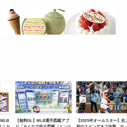
MLB
【無料DL】MLB選手図鑑アプ
【2025年オールスター】史
ス！カ
リ「みんなで作る図鑑（ミンツ
初のスイングオフ決着 ナ