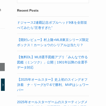
m
Recent Posts
ドジャース2連覇記念ボブルヘッド9体を全部並
べてみたら“圧巻すぎた”
【開封レビュー】村上隆×MLB東京シリーズ限定
ボックス！カーショウのシリアルは当たり？
【無料DL】MLB選手図鑑アプリ「みんなで作る
図鑑（ミンツク）」公開｜1901年以降の全選手
データ対応
【2025年オールスター】史上初のスイングオフ
決着 ナ・リーグが7-6で勝利、MVPはシュワー
バー
2025年オールスターゲームのスターティングメ