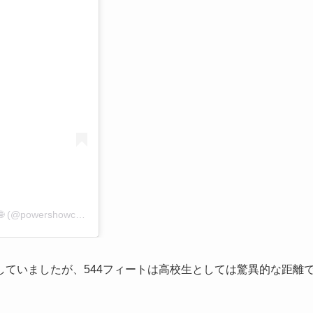
A post shared by POWER SHOWCASE World Classic 🌐 (@powershowcasewc)
ていましたが、544フィートは高校生としては驚異的な距離