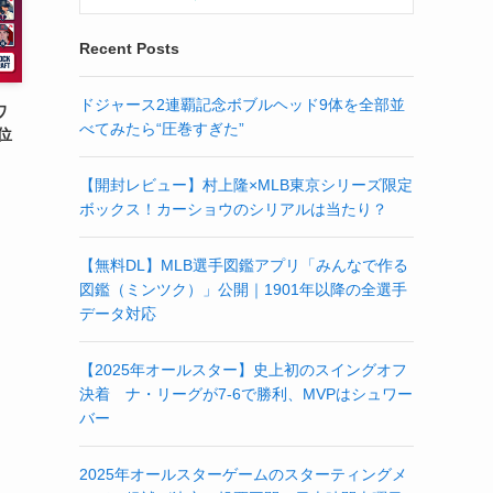
Recent Posts
ドジャース2連覇記念ボブルヘッド9体を全部並
ワ
べてみたら“圧巻すぎた”
位
【開封レビュー】村上隆×MLB東京シリーズ限定
ボックス！カーショウのシリアルは当たり？
【無料DL】MLB選手図鑑アプリ「みんなで作る
図鑑（ミンツク）」公開｜1901年以降の全選手
データ対応
【2025年オールスター】史上初のスイングオフ
決着 ナ・リーグが7-6で勝利、MVPはシュワー
バー
2025年オールスターゲームのスターティングメ