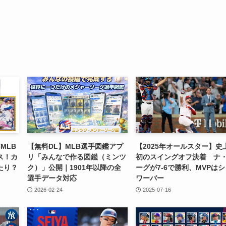
MLB
【無料DL】MLB選手図鑑アプ
【2025年オールスター】史
ス！カ
リ「みんなで作る図鑑（ミンツ
初のスイングオフ決着 ナ
たり？
ク）」公開｜1901年以降の全
ーグが7-6で勝利、MVPは
選手データ対応
ワーバー
2026-02-24
2025-07-16