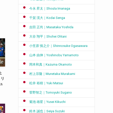
今永 昇太｜Shouta Imanaga
千賀 滉大｜Kodai Senga
吉田 正尚｜Masataka Yoshida
大谷 翔平｜Shohei Ohtani
小笠原 慎之介｜Shinnosuke Ogasawara
山本 由伸｜Yoshinobu Yamamoto
岡本和真｜Kazuma Okamoto
上
村上宗隆｜Munetaka Murakami
・リ
松井 裕樹｜Yuki Matsui
シュ
菅野智之｜Tomoyuki Sugano
菊池 雄星｜Yusei Kikuchi
鈴木 誠也｜Seiya Suzuki