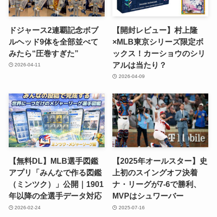
ドジャース2連覇記念ボブ
【開封レビュー】村上隆
ルヘッド9体を全部並べて
×MLB東京シリーズ限定ボ
みたら“圧巻すぎた”
ックス！カーショウのシリ
アルは当たり？
2026-04-11
2026-04-09
【無料DL】MLB選手図鑑
【2025年オールスター】史
アプリ「みんなで作る図鑑
上初のスイングオフ決着
（ミンツク）」公開｜1901
ナ・リーグが7-6で勝利、
年以降の全選手データ対応
MVPはシュワーバー
2026-02-24
2025-07-16