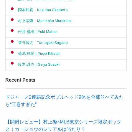
岡本和真｜Kazuma Okamoto
村上宗隆｜Munetaka Murakami
松井 裕樹｜Yuki Matsui
菅野智之｜Tomoyuki Sugano
菊池 雄星｜Yusei Kikuchi
鈴木 誠也｜Seiya Suzuki
Recent Posts
ドジャース2連覇記念ボブルヘッド9体を全部並べてみた
ら“圧巻すぎた”
【開封レビュー】村上隆×MLB東京シリーズ限定ボック
ス！カーショウのシリアルは当たり？