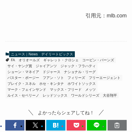
引用元：mlb.com
ニュース｜News
デイリートピックス
FA
オリオールズ
ギャレット・クロシェ
コービン・バーンズ
サイ・ヤング賞
ジャイアンツ
ジャック・フラハティ
ショーン・マネイア
ドジャース
ナショナル・リーグ
バスター・ポージー
フアン・ソト
フィリーズ
フリーエージェント
ブレイク・スネル
ホセ・キンタナ
ホワイトソックス
マーク・フェインサンド
マックス・フリード
メッツ
ルイス・セベリーノ
レッドソックス
ワールドシリーズ
大谷翔平
よかったらシェアしてね！