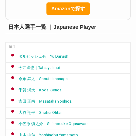
Amazonで探す
日本人選手一覧 ｜Japanese Player
選手
ダルビッシュ有｜Yu Darvish
今井達也｜Tatsuya Imai
今永 昇太｜Shouta Imanaga
千賀 滉大｜Kodai Senga
吉田 正尚｜Masataka Yoshida
大谷 翔平｜Shohei Ohtani
小笠原 慎之介｜Shinnosuke Ogasawara
山本 由伸｜Yoshinobu Yamamoto