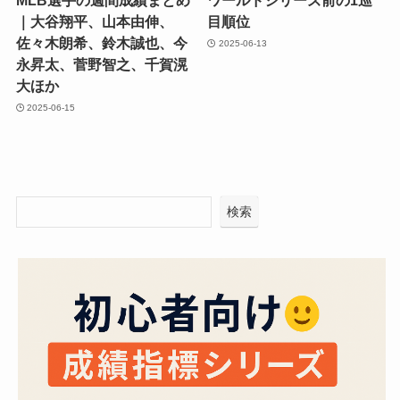
MLB選手の週間成績まとめ
ワールドシリーズ前の1巡
｜大谷翔平、山本由伸、
目順位
佐々木朗希、鈴木誠也、今
2025-06-13
永昇太、菅野智之、千賀滉
大ほか
2025-06-15
検索