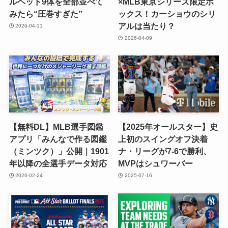
ルヘッド9体を全部並べて
×MLB東京シリーズ限定ボ
みたら“圧巻すぎた”
ックス！カーショウのシリ
アルは当たり？
2026-04-11
2026-04-09
【無料DL】MLB選手図鑑
【2025年オールスター】史
アプリ「みんなで作る図鑑
上初のスイングオフ決着
（ミンツク）」公開｜1901
ナ・リーグが7-6で勝利、
年以降の全選手データ対応
MVPはシュワーバー
2026-02-24
2025-07-16