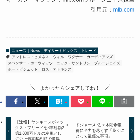
引用元：
mlb.com
ニュース｜News
デイリートピックス
トレード
アンドレス・ヒメネス
ウィル・ワグナー
ガーディアンズ
スペンサー・ホーウィッツ
ニック・サンドリン
ブルージェイズ
ボー・ビシェット
ロス・アトキンス
よかったらシェアしてね！
【速報】ヤンキースがマッ
ドジャース 佐々木朗希獲
クス・フリードを8年総額2
得に全力を尽くす「我々に
億1,800万ドルの左腕とし
とって最優先事項」
て史上最高契約額で獲得