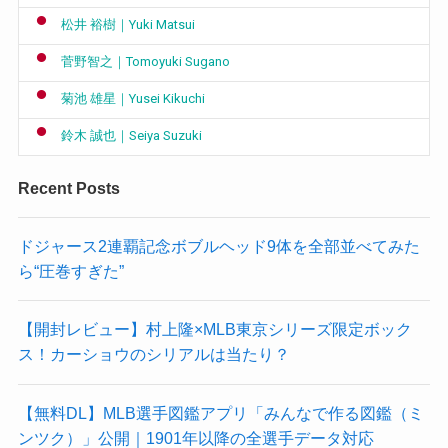
松井 裕樹｜Yuki Matsui
菅野智之｜Tomoyuki Sugano
菊池 雄星｜Yusei Kikuchi
鈴木 誠也｜Seiya Suzuki
Recent Posts
ドジャース2連覇記念ボブルヘッド9体を全部並べてみた
ら“圧巻すぎた”
【開封レビュー】村上隆×MLB東京シリーズ限定ボック
ス！カーショウのシリアルは当たり？
【無料DL】MLB選手図鑑アプリ「みんなで作る図鑑（ミ
ンツク）」公開｜1901年以降の全選手データ対応