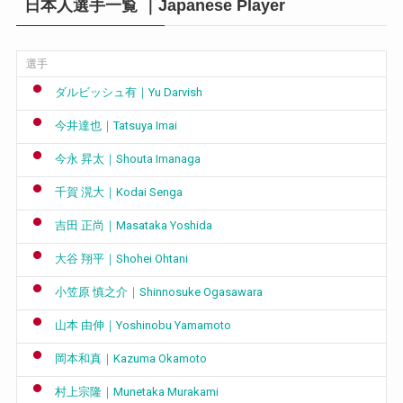
日本人選手一覧 ｜Japanese Player
選手
ダルビッシュ有｜Yu Darvish
今井達也｜Tatsuya Imai
今永 昇太｜Shouta Imanaga
千賀 滉大｜Kodai Senga
吉田 正尚｜Masataka Yoshida
大谷 翔平｜Shohei Ohtani
小笠原 慎之介｜Shinnosuke Ogasawara
山本 由伸｜Yoshinobu Yamamoto
岡本和真｜Kazuma Okamoto
村上宗隆｜Munetaka Murakami