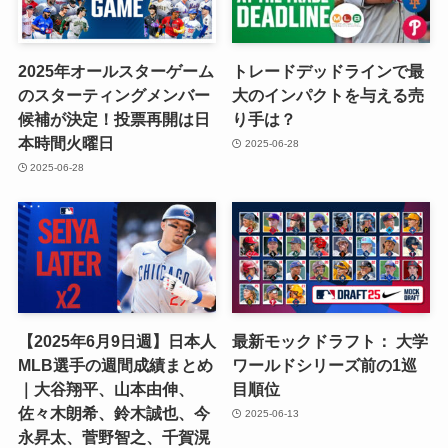
2025年オールスターゲーム
トレードデッドラインで最
のスターティングメンバー
大のインパクトを与える売
候補が決定！投票再開は日
り手は？
本時間火曜日
2025-06-28
2025-06-28
【2025年6月9日週】日本人
最新モックドラフト： 大学
MLB選手の週間成績まとめ
ワールドシリーズ前の1巡
｜大谷翔平、山本由伸、
目順位
佐々木朗希、鈴木誠也、今
2025-06-13
永昇太、菅野智之、千賀滉