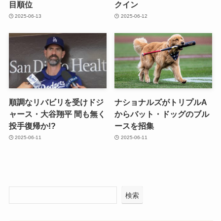
目順位
クイン
2025-06-13
2025-06-12
順調なリバビリを受けドジ
ナショナルズがトリプルA
ャース・大谷翔平 間も無く
からバット・ドッグのブル
投手復帰か!?
ースを招集
2025-06-11
2025-06-11
検索