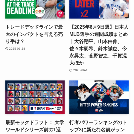
トレードデッドラインで最
【2025年6月9日週】日本人
大のインパクトを与える売
MLB選手の週間成績まとめ
り手は？
｜大谷翔平、山本由伸、
佐々木朗希、鈴木誠也、今
2025-06-28
永昇太、菅野智之、千賀滉
大ほか
2025-06-15
最新モックドラフト： 大学
打者パワーランキングのト
ワールドシリーズ前の1巡
ップ3に新たな名前がラン