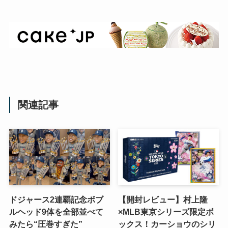
関連記事
ドジャース2連覇記念ボブ
【開封レビュー】村上隆
ルヘッド9体を全部並べて
×MLB東京シリーズ限定ボ
みたら“圧巻すぎた”
ックス！カーショウのシリ