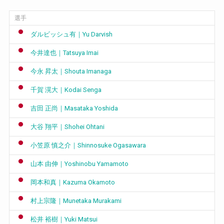
選手
ダルビッシュ有｜Yu Darvish
今井達也｜Tatsuya Imai
今永 昇太｜Shouta Imanaga
千賀 滉大｜Kodai Senga
吉田 正尚｜Masataka Yoshida
大谷 翔平｜Shohei Ohtani
小笠原 慎之介｜Shinnosuke Ogasawara
山本 由伸｜Yoshinobu Yamamoto
岡本和真｜Kazuma Okamoto
村上宗隆｜Munetaka Murakami
松井 裕樹｜Yuki Matsui