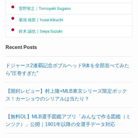
菅野智之｜Tomoyuki Sugano
菊池 雄星｜Yusei Kikuchi
鈴木 誠也｜Seiya Suzuki
Recent Posts
ドジャース2連覇記念ボブルヘッド9体を全部並べてみた
ら“圧巻すぎた”
【開封レビュー】村上隆×MLB東京シリーズ限定ボック
ス！カーショウのシリアルは当たり？
【無料DL】MLB選手図鑑アプリ「みんなで作る図鑑（ミ
ンツク）」公開｜1901年以降の全選手データ対応