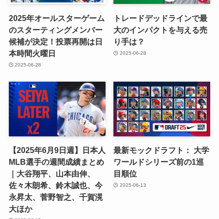
2025年オールスターゲーム
トレードデッドラインで最
のスターティングメンバー
大のインパクトを与える売
候補が決定！投票再開は日
り手は？
本時間火曜日
2025-06-28
2025-06-28
【2025年6月9日週】日本人
最新モックドラフト： 大学
MLB選手の週間成績まとめ
ワールドシリーズ前の1巡
｜大谷翔平、山本由伸、
目順位
佐々木朗希、鈴木誠也、今
2025-06-13
永昇太、菅野智之、千賀滉
大ほか