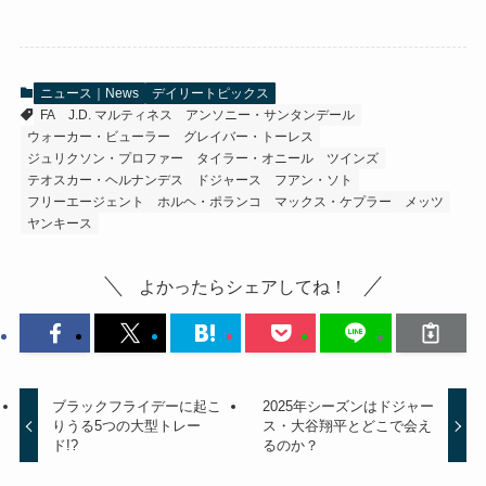
ニュース｜News
デイリートピックス
FA
J.D. マルティネス
アンソニー・サンタンデール
ウォーカー・ビューラー
グレイバー・トーレス
ジュリクソン・プロファー
タイラー・オニール
ツインズ
テオスカー・ヘルナンデス
ドジャース
フアン・ソト
フリーエージェント
ホルヘ・ポランコ
マックス・ケプラー
メッツ
ヤンキース
よかったらシェアしてね！
ブラックフライデーに起こ
2025年シーズンはドジャー
りうる5つの大型トレー
ス・大谷翔平とどこで会え
ド!?
るのか？