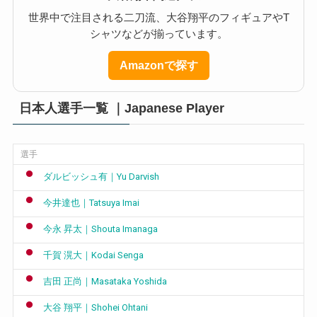
世界中で注目される二刀流、大谷翔平のフィギュアやT
シャツなどが揃っています。
Amazonで探す
日本人選手一覧 ｜Japanese Player
選手
ダルビッシュ有｜Yu Darvish
今井達也｜Tatsuya Imai
今永 昇太｜Shouta Imanaga
千賀 滉大｜Kodai Senga
吉田 正尚｜Masataka Yoshida
大谷 翔平｜Shohei Ohtani