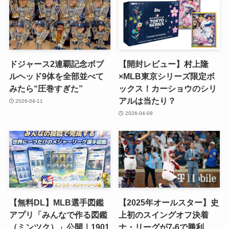
ドジャース2連覇記念ボブ
【開封レビュー】村上隆
ルヘッド9体を全部並べて
×MLB東京シリーズ限定ボ
みたら“圧巻すぎた”
ックス！カーショウのシリ
アルは当たり？
2026-04-11
2026-04-09
【無料DL】MLB選手図鑑
【2025年オールスター】史
アプリ「みんなで作る図鑑
上初のスイングオフ決着
（ミンツク）」公開｜1901
ナ・リーグが7-6で勝利、