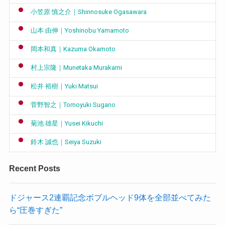
小笠原 慎之介｜Shinnosuke Ogasawara
山本 由伸｜Yoshinobu Yamamoto
岡本和真｜Kazuma Okamoto
村上宗隆｜Munetaka Murakami
松井 裕樹｜Yuki Matsui
菅野智之｜Tomoyuki Sugano
菊池 雄星｜Yusei Kikuchi
鈴木 誠也｜Seiya Suzuki
Recent Posts
ドジャース2連覇記念ボブルヘッド9体を全部並べてみた
ら“圧巻すぎた”