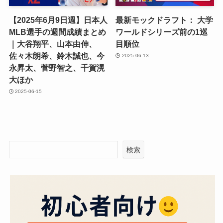
【2025年6月9日週】日本人
最新モックドラフト： 大学
MLB選手の週間成績まとめ
ワールドシリーズ前の1巡
｜大谷翔平、山本由伸、
目順位
佐々木朗希、鈴木誠也、今
2025-06-13
永昇太、菅野智之、千賀滉
大ほか
2025-06-15
検索