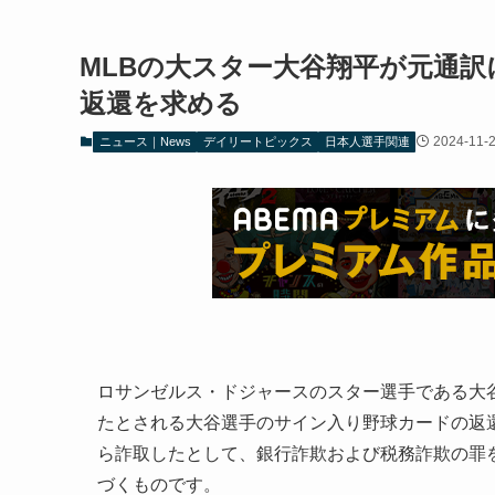
MLBの大スター大谷翔平が元通訳に
返還を求める
2024-11-
ニュース｜News
デイリートピックス
日本人選手関連
ロサンゼルス・ドジャースのスター選手である大
たとされる大谷選手のサイン入り野球カードの返還
ら詐取したとして、銀行詐欺および税務詐欺の罪
づくものです。