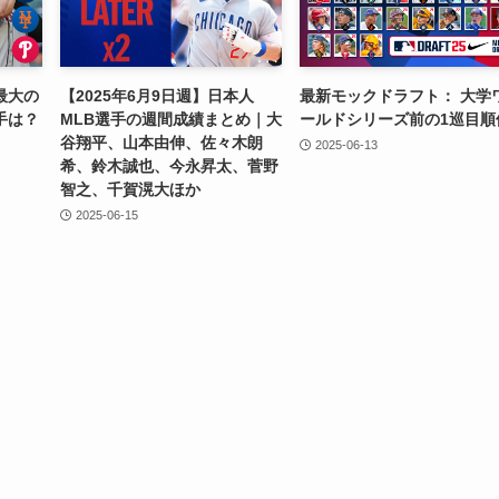
最大の
【2025年6月9日週】日本人
最新モックドラフト： 大学
手は？
MLB選手の週間成績まとめ｜大
ールドシリーズ前の1巡目順
谷翔平、山本由伸、佐々木朗
2025-06-13
希、鈴木誠也、今永昇太、菅野
智之、千賀滉大ほか
2025-06-15