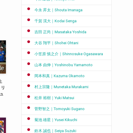
今永 昇太｜Shouta Imanaga
千賀 滉大｜Kodai Senga
吉田 正尚｜Masataka Yoshida
大谷 翔平｜Shohei Ohtani
小笠原 慎之介｜Shinnosuke Ogasawara
山本 由伸｜Yoshinobu Yamamoto
岡本和真｜Kazuma Okamoto
上
村上宗隆｜Munetaka Murakami
・リ
シュ
松井 裕樹｜Yuki Matsui
菅野智之｜Tomoyuki Sugano
菊池 雄星｜Yusei Kikuchi
鈴木 誠也｜Seiya Suzuki