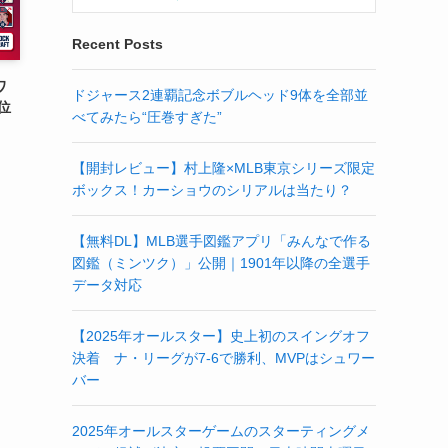
Recent Posts
ワ
ドジャース2連覇記念ボブルヘッド9体を全部並
位
べてみたら“圧巻すぎた”
【開封レビュー】村上隆×MLB東京シリーズ限定
ボックス！カーショウのシリアルは当たり？
【無料DL】MLB選手図鑑アプリ「みんなで作る
図鑑（ミンツク）」公開｜1901年以降の全選手
データ対応
【2025年オールスター】史上初のスイングオフ
決着 ナ・リーグが7-6で勝利、MVPはシュワー
バー
2025年オールスターゲームのスターティングメ