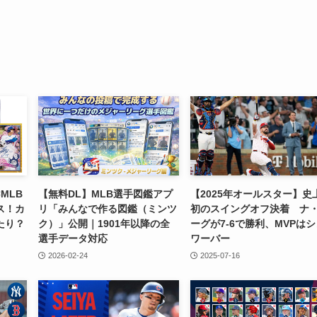
MLB
【無料DL】MLB選手図鑑アプ
【2025年オールスター】史
ス！カ
リ「みんなで作る図鑑（ミンツ
初のスイングオフ決着 ナ
たり？
ク）」公開｜1901年以降の全
ーグが7-6で勝利、MVPは
選手データ対応
ワーバー
2026-02-24
2025-07-16