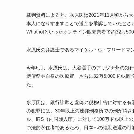
裁判資料によると、水原氏は2021年11月頃か
本人になりすますことで送金を承認していたとされて
Whatnotといったオンライン販売業者で約32万
水原氏の弁護士であるマイケル・G・フリードマ
今年6月、水原氏は、大谷選手のアリゾナ州の銀
博債務や自身の医療費、さらに32万5,000ドル
た。
水原氏は、銀行詐欺と虚偽の税務申告に対する有罪
の犯罪には、30年以上の連邦刑務所での刑が科され
ル、IRS（内国歳入庁）に対して100万ドル以
つ法的永住者であるため、日本への強制送還の可