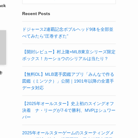
ck
Recent Posts
ドジャース2連覇記念ボブルヘッド9体を全部並
べてみたら“圧巻すぎた”
【開封レビュー】村上隆×MLB東京シリーズ限定
ボックス！カーショウのシリアルは当たり？
キ
【無料DL】MLB選手図鑑アプリ「みんなで作る
図鑑（ミンツク）」公開｜1901年以降の全選手
データ対応
【2025年オールスター】史上初のスイングオフ
決着 ナ・リーグが7-6で勝利、MVPはシュワー
バー
2025年オールスターゲームのスターティングメ