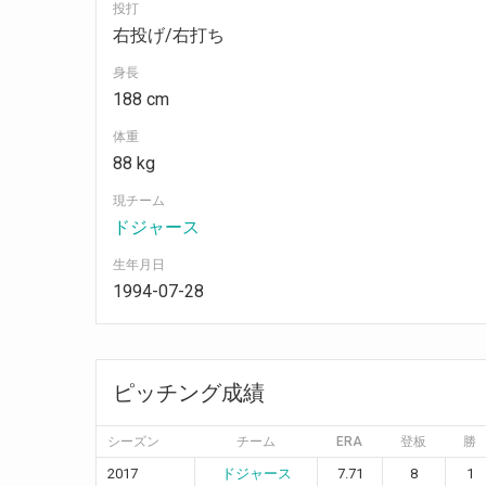
投打
右投げ/右打ち
身長
188 cm
体重
88 kg
現チーム
ドジャース
生年月日
1994-07-28
ピッチング成績
シーズン
チーム
ERA
登板
勝
2017
ドジャース
7.71
8
1