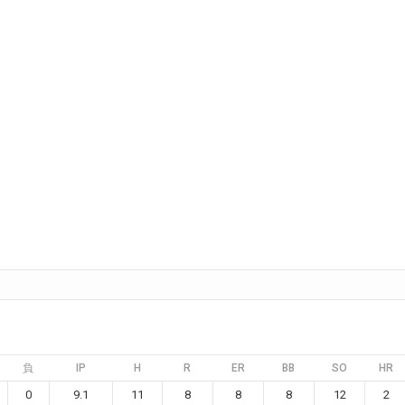
負
IP
H
R
ER
BB
SO
HR
0
9.1
11
8
8
8
12
2