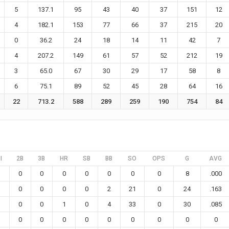
5
137.1
95
43
40
37
151
12
4
182.1
153
77
66
37
215
20
0
36.2
24
18
14
11
42
7
4
207.2
149
61
57
52
212
19
3
65.0
67
30
29
17
58
8
6
75.1
89
52
45
28
64
16
22
713.2
588
289
259
190
754
84
I
2B
3B
HR
SB
BB
SO
OPS
G
AVG
0
0
0
0
0
0
0
8
.000
0
0
0
0
2
21
0
24
.163
0
0
1
0
4
33
0
30
.085
0
0
0
0
0
0
0
0
0