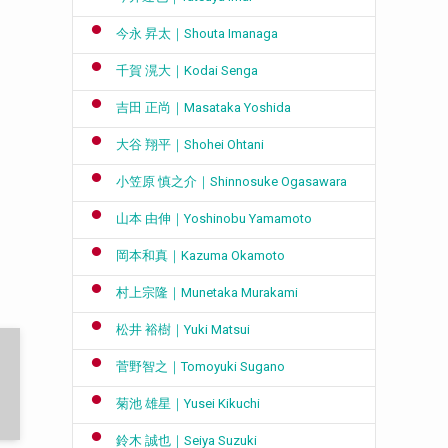
今永 昇太｜Shouta Imanaga
千賀 滉大｜Kodai Senga
吉田 正尚｜Masataka Yoshida
大谷 翔平｜Shohei Ohtani
小笠原 慎之介｜Shinnosuke Ogasawara
山本 由伸｜Yoshinobu Yamamoto
岡本和真｜Kazuma Okamoto
村上宗隆｜Munetaka Murakami
松井 裕樹｜Yuki Matsui
菅野智之｜Tomoyuki Sugano
菊池 雄星｜Yusei Kikuchi
鈴木 誠也｜Seiya Suzuki