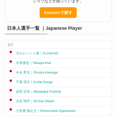
シャツなどが揃っています。
Amazonで探す
日本人選手一覧 ｜Japanese Player
選手
ダルビッシュ有｜Yu Darvish
今井達也｜Tatsuya Imai
今永 昇太｜Shouta Imanaga
千賀 滉大｜Kodai Senga
吉田 正尚｜Masataka Yoshida
大谷 翔平｜Shohei Ohtani
小笠原 慎之介｜Shinnosuke Ogasawara