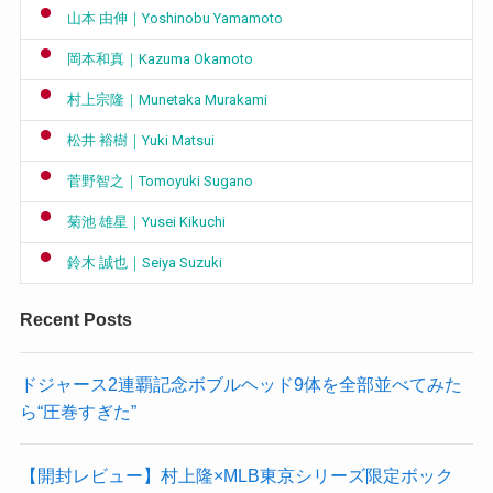
山本 由伸｜Yoshinobu Yamamoto
岡本和真｜Kazuma Okamoto
村上宗隆｜Munetaka Murakami
松井 裕樹｜Yuki Matsui
菅野智之｜Tomoyuki Sugano
菊池 雄星｜Yusei Kikuchi
鈴木 誠也｜Seiya Suzuki
Recent Posts
ドジャース2連覇記念ボブルヘッド9体を全部並べてみた
ら“圧巻すぎた”
【開封レビュー】村上隆×MLB東京シリーズ限定ボック