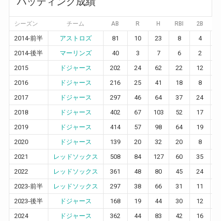
バッティング成績
シーズン
チーム
AB
R
H
RBI
2B
3
2014-前半
アストロズ
81
10
23
8
4
2
2014-後半
マーリンズ
40
3
7
6
2
1
2015
ドジャース
202
24
62
22
12
2
2016
ドジャース
216
25
41
18
8
0
2017
ドジャース
297
46
64
37
24
2
2018
ドジャース
402
67
103
52
17
3
2019
ドジャース
414
57
98
64
19
1
2020
ドジャース
139
20
32
20
8
1
2021
レッドソックス
508
84
127
60
35
3
2022
レッドソックス
361
48
80
45
24
0
2023-前半
レッドソックス
297
38
66
31
11
0
2023-後半
ドジャース
168
19
44
30
12
0
2024
ドジャース
362
44
83
42
16
0