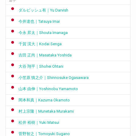
選手
ダルビッシュ有｜Yu Darvish
今井達也｜Tatsuya Imai
今永 昇太｜Shouta Imanaga
千賀 滉大｜Kodai Senga
吉田 正尚｜Masataka Yoshida
大谷 翔平｜Shohei Ohtani
小笠原 慎之介｜Shinnosuke Ogasawara
山本 由伸｜Yoshinobu Yamamoto
岡本和真｜Kazuma Okamoto
村上宗隆｜Munetaka Murakami
松井 裕樹｜Yuki Matsui
菅野智之｜Tomoyuki Sugano