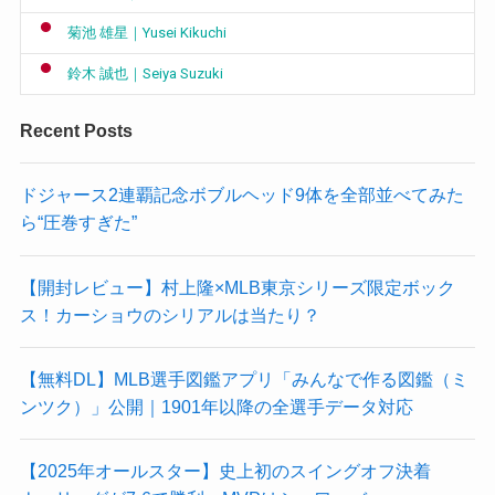
菊池 雄星｜Yusei Kikuchi
鈴木 誠也｜Seiya Suzuki
Recent Posts
ドジャース2連覇記念ボブルヘッド9体を全部並べてみた
ら“圧巻すぎた”
【開封レビュー】村上隆×MLB東京シリーズ限定ボック
ス！カーショウのシリアルは当たり？
【無料DL】MLB選手図鑑アプリ「みんなで作る図鑑（ミ
ンツク）」公開｜1901年以降の全選手データ対応
【2025年オールスター】史上初のスイングオフ決着