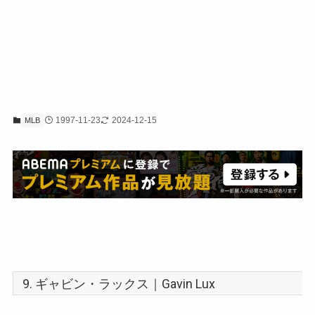
1997-11-23
2024-12-15
MLB