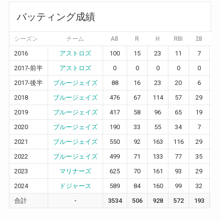
バッティング成績
シーズン
チーム
AB
R
H
RBI
2B
3
2016
アストロズ
100
15
23
11
7
0
2017-前半
アストロズ
0
0
0
0
0
0
2017-後半
ブルージェイズ
88
16
23
20
6
0
2018
ブルージェイズ
476
67
114
57
29
7
2019
ブルージェイズ
417
58
96
65
19
2
2020
ブルージェイズ
190
33
55
34
7
0
2021
ブルージェイズ
550
92
163
116
29
0
2022
ブルージェイズ
499
71
133
77
35
1
2023
マリナーズ
625
70
161
93
29
2
2024
ドジャース
589
84
160
99
32
2
合計
-
3534
506
928
572
193
1