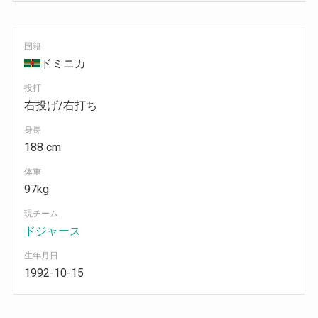
国籍
ドミニカ
投打
右投げ/右打ち
身長
188 cm
体重
97kg
現チーム
ドジャース
生年月日
1992-10-15