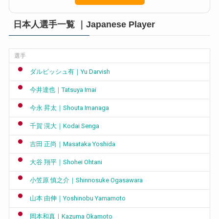
日本人選手一覧 ｜Japanese Player
選手
ダルビッシュ有｜Yu Darvish
今井達也｜Tatsuya Imai
今永 昇太｜Shouta Imanaga
千賀 滉大｜Kodai Senga
吉田 正尚｜Masataka Yoshida
大谷 翔平｜Shohei Ohtani
小笠原 慎之介｜Shinnosuke Ogasawara
山本 由伸｜Yoshinobu Yamamoto
岡本和真｜Kazuma Okamoto