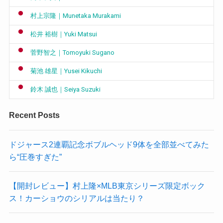
村上宗隆｜Munetaka Murakami
松井 裕樹｜Yuki Matsui
菅野智之｜Tomoyuki Sugano
菊池 雄星｜Yusei Kikuchi
鈴木 誠也｜Seiya Suzuki
Recent Posts
ドジャース2連覇記念ボブルヘッド9体を全部並べてみた
ら“圧巻すぎた”
【開封レビュー】村上隆×MLB東京シリーズ限定ボック
ス！カーショウのシリアルは当たり？