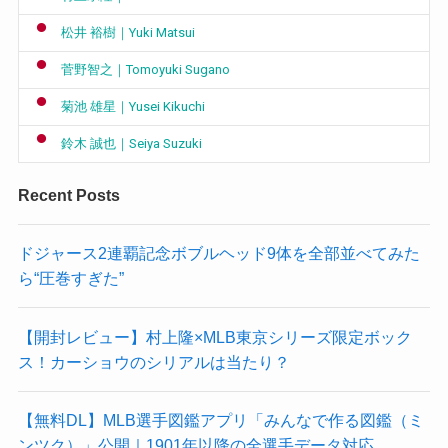
松井 裕樹｜Yuki Matsui
菅野智之｜Tomoyuki Sugano
菊池 雄星｜Yusei Kikuchi
鈴木 誠也｜Seiya Suzuki
Recent Posts
ドジャース2連覇記念ボブルヘッド9体を全部並べてみた
ら“圧巻すぎた”
【開封レビュー】村上隆×MLB東京シリーズ限定ボック
ス！カーショウのシリアルは当たり？
【無料DL】MLB選手図鑑アプリ「みんなで作る図鑑（ミ
ンツク）」公開｜1901年以降の全選手データ対応