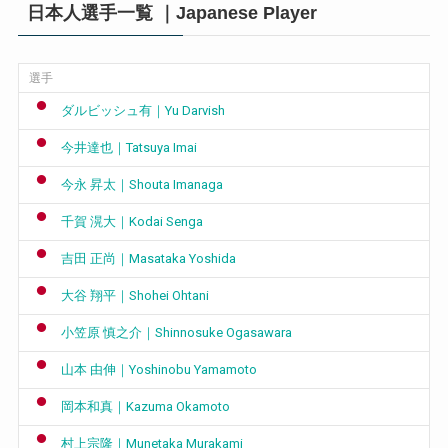
日本人選手一覧 ｜Japanese Player
選手
ダルビッシュ有｜Yu Darvish
今井達也｜Tatsuya Imai
今永 昇太｜Shouta Imanaga
千賀 滉大｜Kodai Senga
吉田 正尚｜Masataka Yoshida
大谷 翔平｜Shohei Ohtani
小笠原 慎之介｜Shinnosuke Ogasawara
山本 由伸｜Yoshinobu Yamamoto
岡本和真｜Kazuma Okamoto
村上宗隆｜Munetaka Murakami