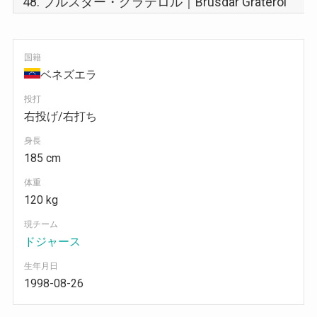
国籍
ベネズエラ
投打
右投げ/右打ち
身長
185 cm
体重
120 kg
現チーム
ドジャース
生年月日
1998-08-26