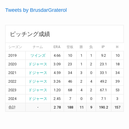
Tweets by BrusdarGraterol
ピッチング成績
シーズン
チーム
ERA
登板
勝
負
IP
H
2019
ツインズ
4.66
10
1
1
9.2
10
2020
ドジャース
3.09
23
1
2
23.1
18
2021
ドジャース
4.59
34
3
0
33.1
34
1
2022
ドジャース
3.26
46
2
4
49.2
39
2
2023
ドジャース
1.20
68
4
2
67.1
53
1
2024
ドジャース
2.45
7
0
0
7.1
3
合計
-
2.78
188
11
9
190.2
157
6