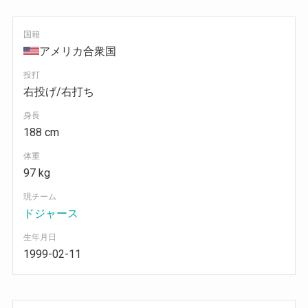
国籍
アメリカ合衆国
投打
右投げ/右打ち
身長
188 cm
体重
97 kg
現チーム
ドジャース
生年月日
1999-02-11