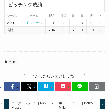
ピッチング成績
シーズン
チーム
ERA
登板
勝
負
IP
H
R
2024
ドジャース
2.16
3
2
0
8.1
9
3
合計
-
2.16
3
2
0
8.1
9
3
MLB
よかったらシェアしてね！
ニック・フラッソ｜Nick
ボビー・ミラー｜Bobby
Frasso
Miller