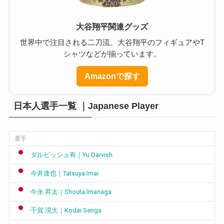
大谷翔平関連グッズ
世界中で注目される二刀流、大谷翔平のフィギュアやT
シャツなどが揃っています。
Amazonで探す
日本人選手一覧 ｜Japanese Player
選手
ダルビッシュ有｜Yu Darvish
今井達也｜Tatsuya Imai
今永 昇太｜Shouta Imanaga
千賀 滉大｜Kodai Senga