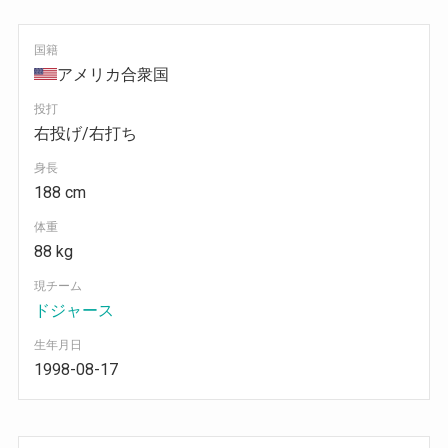
国籍
アメリカ合衆国
投打
右投げ/右打ち
身長
188 cm
体重
88 kg
現チーム
ドジャース
生年月日
1998-08-17