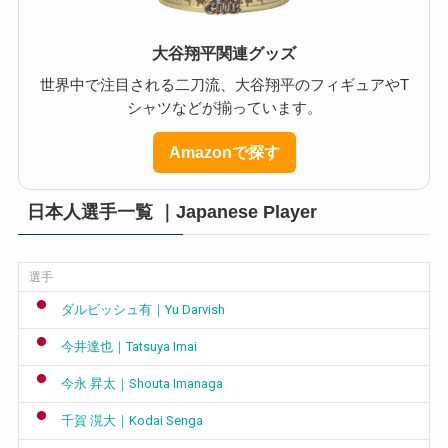
大谷翔平関連グッズ
世界中で注目される二刀流、大谷翔平のフィギュアやT
シャツなどが揃っています。
Amazonで探す
日本人選手一覧 ｜Japanese Player
選手
ダルビッシュ有｜Yu Darvish
今井達也｜Tatsuya Imai
今永 昇太｜Shouta Imanaga
千賀 滉大｜Kodai Senga