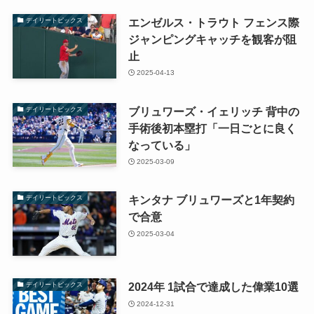
エンゼルス・トラウト フェンス際
デイリートピックス
ジャンピングキャッチを観客が阻
止
2025-04-13
ブリュワーズ・イェリッチ 背中の
デイリートピックス
手術後初本塁打「一日ごとに良く
なっている」
2025-03-09
キンタナ ブリュワーズと1年契約
デイリートピックス
で合意
2025-03-04
2024年 1試合で達成した偉業10選
デイリートピックス
2024-12-31