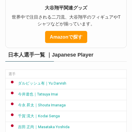
大谷翔平関連グッズ
世界中で注目される二刀流、大谷翔平のフィギュアやT
シャツなどが揃っています。
Amazonで探す
日本人選手一覧 ｜Japanese Player
選手
ダルビッシュ有｜Yu Darvish
今井達也｜Tatsuya Imai
今永 昇太｜Shouta Imanaga
千賀 滉大｜Kodai Senga
吉田 正尚｜Masataka Yoshida