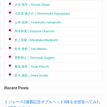
大谷 翔平｜Shohei Ohtani
小笠原 慎之介｜Shinnosuke Ogasawara
山本 由伸｜Yoshinobu Yamamoto
岡本和真｜Kazuma Okamoto
村上宗隆｜Munetaka Murakami
松井 裕樹｜Yuki Matsui
菅野智之｜Tomoyuki Sugano
菊池 雄星｜Yusei Kikuchi
鈴木 誠也｜Seiya Suzuki
Recent Posts
ドジャース2連覇記念ボブルヘッド9体を全部並べてみた