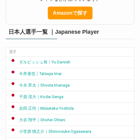
Amazonで探す
日本人選手一覧 ｜Japanese Player
選手
ダルビッシュ有｜Yu Darvish
今井達也｜Tatsuya Imai
今永 昇太｜Shouta Imanaga
千賀 滉大｜Kodai Senga
吉田 正尚｜Masataka Yoshida
大谷 翔平｜Shohei Ohtani
小笠原 慎之介｜Shinnosuke Ogasawara