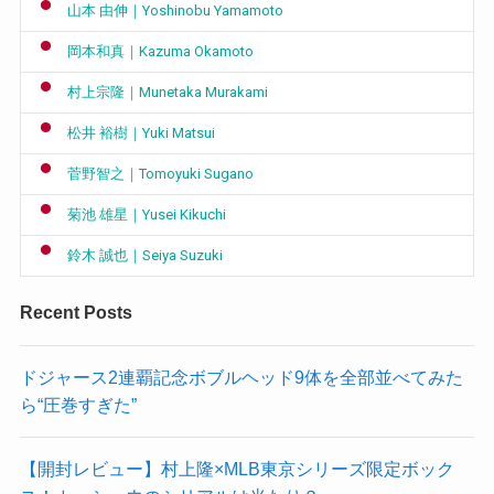
山本 由伸｜Yoshinobu Yamamoto
岡本和真｜Kazuma Okamoto
村上宗隆｜Munetaka Murakami
松井 裕樹｜Yuki Matsui
菅野智之｜Tomoyuki Sugano
菊池 雄星｜Yusei Kikuchi
鈴木 誠也｜Seiya Suzuki
Recent Posts
ドジャース2連覇記念ボブルヘッド9体を全部並べてみた
ら“圧巻すぎた”
【開封レビュー】村上隆×MLB東京シリーズ限定ボック