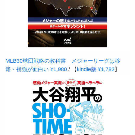
MLB30球団戦略の教科書 メジャーリーグは移
籍・補強が面白い ¥1,980
/ 【
kindle版 ¥1,782
】