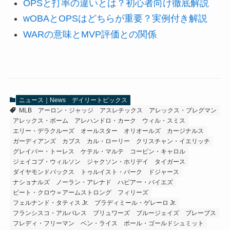
OPSと打率の違いとは？初心者向け徹底解説
wOBAとOPSはどちらが重要？実例付き解説
WARの意味とMVP評価との関係
ニュース｜News
デイリートピックス
MLB
アーロン・ジャッジ
アスレチックス
アレックス・ブレグマン
アレックス・ボーム
アレハンドロ・カーク
ウィル・スミス
エリー・デラクルーズ
オールスター
オリオールズ
カージナルス
ガーディアンズ
カブス
カル・ローリー
クリスチャン・イエリッチ
グレイバー・トーレス
ケテル・マルテ
コービン・キャロル
ジェイコブ・ウィルソン
ジャクソン・ホリデイ
タイガース
ダイヤモンドバックス
トゥルイスト・パーク
ドジャース
ナショナルズ
ノーラン・アレナド
ハビアー・バイエズ
ピート・クロウ＝アームストロング
フィリーズ
フェルナンド・タティス Jr.
ブラディミール・ゲレーロ Jr.
フランシスコ・アルバレス
ブリュワーズ
ブルージェイズ
ブレーブス
フレディ・フリーマン
ベン・ライス
ポール・ゴールドシュミット