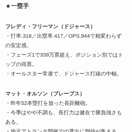
🔹一塁手
フレディ・フリーマン（ドジャース）
・打率.318／出塁率.417／OPS.944で相変わらず
の安定感。
・フェーズ1で339万票超え、ポジション別ではト
ップの得票。
・オールスター常連で、ドジャース打線の中軸。
マット・オルソン（ブレーブス）
・昨年52本塁打を放った長距離砲。
・今季はやや不調も、長打力は健在で勝負強さも
ある。
・地元アトランタ開催での選出に期待が集まる。