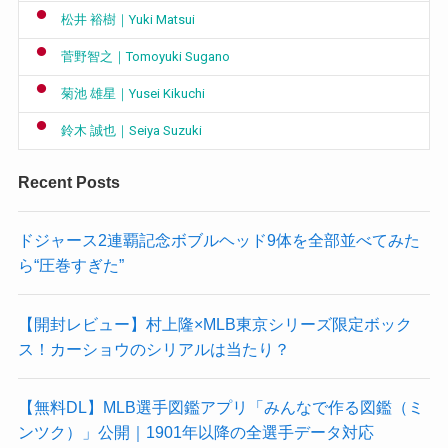
松井 裕樹｜Yuki Matsui
菅野智之｜Tomoyuki Sugano
菊池 雄星｜Yusei Kikuchi
鈴木 誠也｜Seiya Suzuki
Recent Posts
ドジャース2連覇記念ボブルヘッド9体を全部並べてみた
ら“圧巻すぎた”
【開封レビュー】村上隆×MLB東京シリーズ限定ボック
ス！カーショウのシリアルは当たり？
【無料DL】MLB選手図鑑アプリ「みんなで作る図鑑（ミ
ンツク）」公開｜1901年以降の全選手データ対応