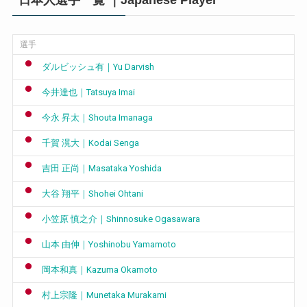
日本人選手一覧 ｜Japanese Player
選手
ダルビッシュ有｜Yu Darvish
今井達也｜Tatsuya Imai
今永 昇太｜Shouta Imanaga
千賀 滉大｜Kodai Senga
吉田 正尚｜Masataka Yoshida
大谷 翔平｜Shohei Ohtani
小笠原 慎之介｜Shinnosuke Ogasawara
山本 由伸｜Yoshinobu Yamamoto
岡本和真｜Kazuma Okamoto
村上宗隆｜Munetaka Murakami