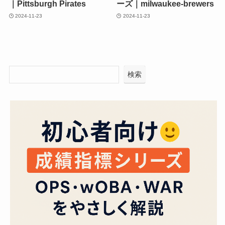
｜Pittsburgh Pirates
ーズ｜milwaukee-brewers
2024-11-23
2024-11-23
検索