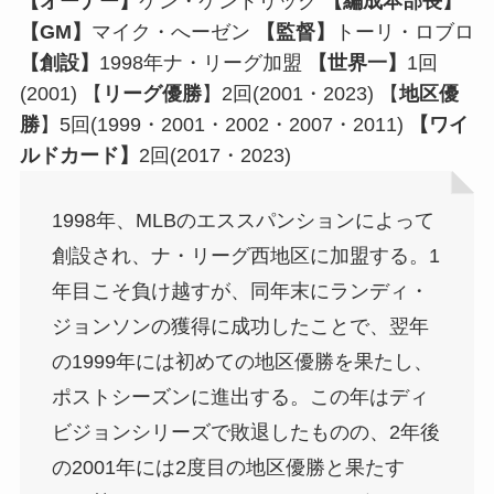
【オーナー】
ケン・ケンドリック
【編成本部長】
【GM】
マイク・へーゼン
【監督】
トーリ・ロブロ
【創設】
1998年ナ・リーグ加盟
【世界一】
1回
(2001) 【
リーグ優勝
】2回(2001・2023) 【
地区優
勝
】5回(1999・2001・2002・2007・2011)
【ワイ
ルドカード】
2回(2017・2023)
1998年、MLBのエススパンションによって
創設され、ナ・リーグ西地区に加盟する。1
年目こそ負け越すが、同年末にランディ・
ジョンソンの獲得に成功したことで、翌年
の1999年には初めての地区優勝を果たし、
ポストシーズンに進出する。この年はディ
ビジョンシリーズで敗退したものの、2年後
の2001年には2度目の地区優勝と果たす