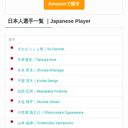
Amazonで探す
日本人選手一覧 ｜Japanese Player
選手
ダルビッシュ有｜Yu Darvish
今井達也｜Tatsuya Imai
今永 昇太｜Shouta Imanaga
千賀 滉大｜Kodai Senga
吉田 正尚｜Masataka Yoshida
大谷 翔平｜Shohei Ohtani
小笠原 慎之介｜Shinnosuke Ogasawara
山本 由伸｜Yoshinobu Yamamoto