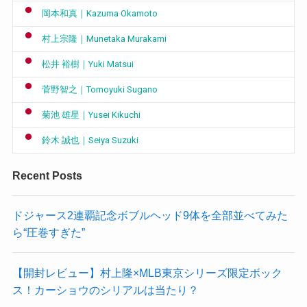
岡本和真｜Kazuma Okamoto
村上宗隆｜Munetaka Murakami
松井 裕樹｜Yuki Matsui
菅野智之｜Tomoyuki Sugano
菊池 雄星｜Yusei Kikuchi
鈴木 誠也｜Seiya Suzuki
Recent Posts
ドジャース2連覇記念ボブルヘッド9体を全部並べてみた
ら“圧巻すぎた”
【開封レビュー】村上隆×MLB東京シリーズ限定ボック
ス！カーショウのシリアルは当たり？