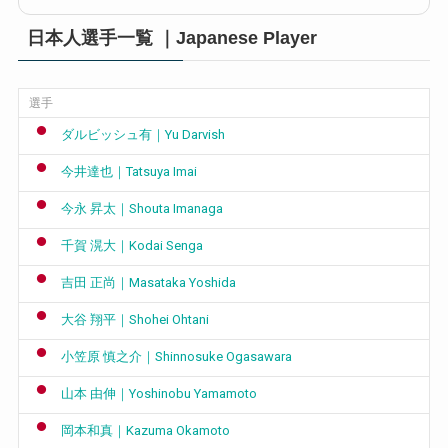
日本人選手一覧 ｜Japanese Player
選手
ダルビッシュ有｜Yu Darvish
今井達也｜Tatsuya Imai
今永 昇太｜Shouta Imanaga
千賀 滉大｜Kodai Senga
吉田 正尚｜Masataka Yoshida
大谷 翔平｜Shohei Ohtani
小笠原 慎之介｜Shinnosuke Ogasawara
山本 由伸｜Yoshinobu Yamamoto
岡本和真｜Kazuma Okamoto