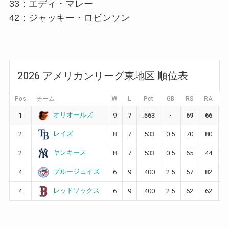
33：エディ・マレー
42：ジャッキー・ロビンソン
2026 アメリカンリーグ東地区 順位表
Pos
チーム
W
L
Pct
GB
RS
RA
D
オリオールズ
1
9
7
.563
-
69
66
レイズ
2
8
7
.533
0.5
70
80
-
ヤンキース
2
8
7
.533
0.5
65
44
+
ブルージェイズ
4
6
9
.400
2.5
57
82
-
レッドソックス
4
6
9
.400
2.5
62
62