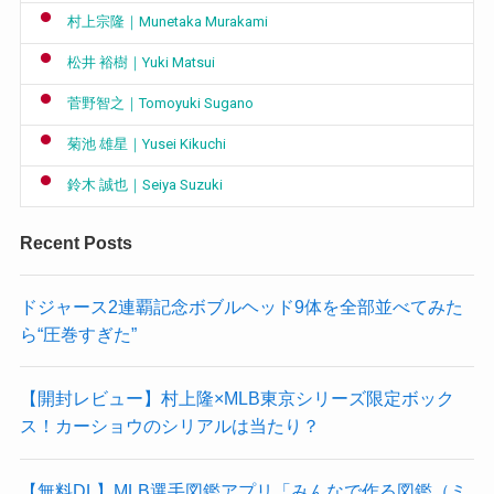
村上宗隆｜Munetaka Murakami
松井 裕樹｜Yuki Matsui
菅野智之｜Tomoyuki Sugano
菊池 雄星｜Yusei Kikuchi
鈴木 誠也｜Seiya Suzuki
Recent Posts
ドジャース2連覇記念ボブルヘッド9体を全部並べてみた
ら“圧巻すぎた”
【開封レビュー】村上隆×MLB東京シリーズ限定ボック
ス！カーショウのシリアルは当たり？
【無料DL】MLB選手図鑑アプリ「みんなで作る図鑑（ミ