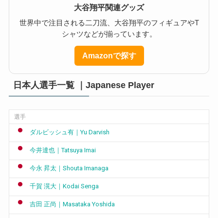
大谷翔平関連グッズ
世界中で注目される二刀流、大谷翔平のフィギュアやT
シャツなどが揃っています。
Amazonで探す
日本人選手一覧 ｜Japanese Player
選手
ダルビッシュ有｜Yu Darvish
今井達也｜Tatsuya Imai
今永 昇太｜Shouta Imanaga
千賀 滉大｜Kodai Senga
吉田 正尚｜Masataka Yoshida