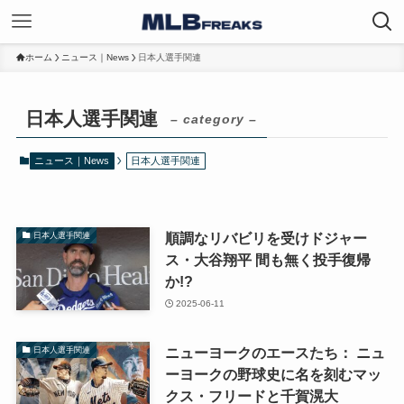
ホーム
ニュース｜News
日本人選手関連
日本人選手関連
– category –
ニュース｜News
日本人選手関連
順調なリバビリを受けドジャー
日本人選手関連
ス・大谷翔平 間も無く投手復帰
か!?
2025-06-11
ニューヨークのエースたち： ニュ
日本人選手関連
ーヨークの野球史に名を刻むマッ
クス・フリードと千賀滉大