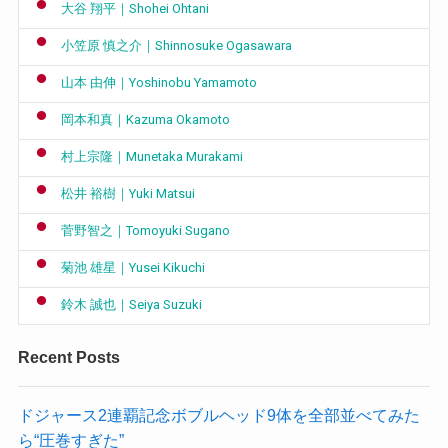
大谷 翔平｜Shohei Ohtani
小笠原 慎之介｜Shinnosuke Ogasawara
山本 由伸｜Yoshinobu Yamamoto
岡本和真｜Kazuma Okamoto
村上宗隆｜Munetaka Murakami
松井 裕樹｜Yuki Matsui
菅野智之｜Tomoyuki Sugano
菊池 雄星｜Yusei Kikuchi
鈴木 誠也｜Seiya Suzuki
Recent Posts
ドジャース2連覇記念ボブルヘッド9体を全部並べてみた
ら“圧巻すぎた”