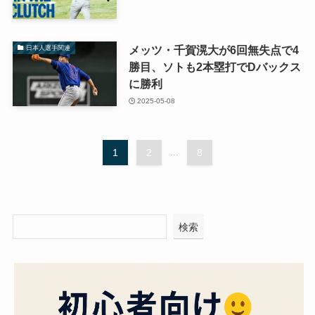
メッツ・千賀滉大が6回無失点で4
日本人選手関連
勝目、ソトも2本塁打でDバックス
に勝利
2025-05-08
1
2
...
8
検索