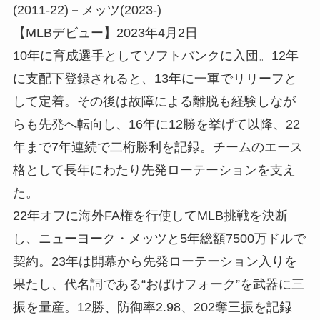
(2011-22)
－メッツ
(2023-)
【
MLB
デビュー】
2023
年
4
月
2
日
10年に育成選手としてソフトバンクに入団。12年
に支配下登録されると、13年に一軍でリリーフと
して定着。その後は故障による離脱も経験しなが
らも先発へ転向し、16年に12勝を挙げて以降、22
年まで7年連続で二桁勝利を記録。チームのエース
格として長年にわたり先発ローテーションを支え
た。
22年オフに海外FA権を行使してMLB挑戦を決断
し、
ニューヨーク・メッツ
と5年総額7500万ドルで
契約。23年は開幕から先発ローテーション入りを
果たし、代名詞である“おばけフォーク”を武器に三
振を量産。12勝、防御率2.98、202奪三振を記録