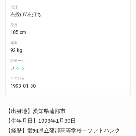
投打
右投げ/左打ち
身長
185 cm
体重
92 kg
現チーム
メッツ
生年月日
1993-01-30
【出身地】愛知県蒲郡市
【生年月日】
1993
年
1
月
30
日
【経歴】愛知県立蒲郡高等学校－ソフトバンク