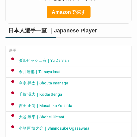
Amazonで探す
日本人選手一覧 ｜Japanese Player
選手
ダルビッシュ有｜Yu Darvish
今井達也｜Tatsuya Imai
今永 昇太｜Shouta Imanaga
千賀 滉大｜Kodai Senga
吉田 正尚｜Masataka Yoshida
大谷 翔平｜Shohei Ohtani
小笠原 慎之介｜Shinnosuke Ogasawara