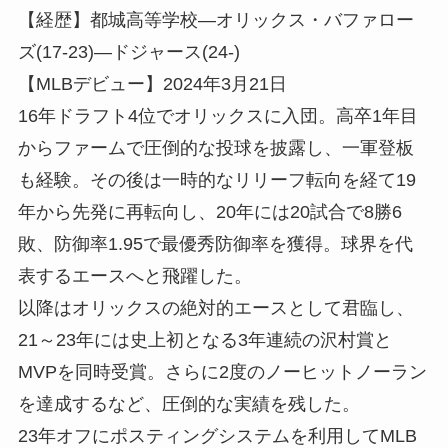
【経歴】都城高等学校―オリックス・バファロー
ズ
(17-23)
―ドジャース
(24-)
【
MLB
デビュー】
2024
年
3
月
21
日
16年ドラフト4位でオリックスに入団。高卒1年目
からファームで圧倒的な投球を披露し、一軍登板
も経験。その後は一時的なリリーフ転向を経て19
年から先発に再転向し、20年には20試合で8勝6
敗、防御率1.95で最優秀防御率を獲得。球界を代
表するエースへと飛躍した。
以降はオリックスの絶対的エースとして君臨し、
21～23年には史上初となる3年連続の沢村賞と
MVPを同時受賞。さらに2度のノーヒットノーラン
を達成するなど、圧倒的な実績を残した。
23年オフにポスティングシステムを利用してMLB