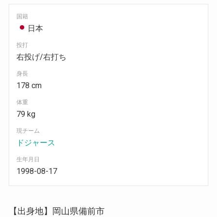
国籍
日本
投打
右投げ/右打ち
身長
178 cm
体重
79 kg
現チーム
ドジャース
生年月日
1998-08-17
【出身地】岡山県備前市