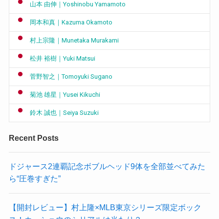
山本 由伸｜Yoshinobu Yamamoto
岡本和真｜Kazuma Okamoto
村上宗隆｜Munetaka Murakami
松井 裕樹｜Yuki Matsui
菅野智之｜Tomoyuki Sugano
菊池 雄星｜Yusei Kikuchi
鈴木 誠也｜Seiya Suzuki
Recent Posts
ドジャース2連覇記念ボブルヘッド9体を全部並べてみた
ら“圧巻すぎた”
【開封レビュー】村上隆×MLB東京シリーズ限定ボック