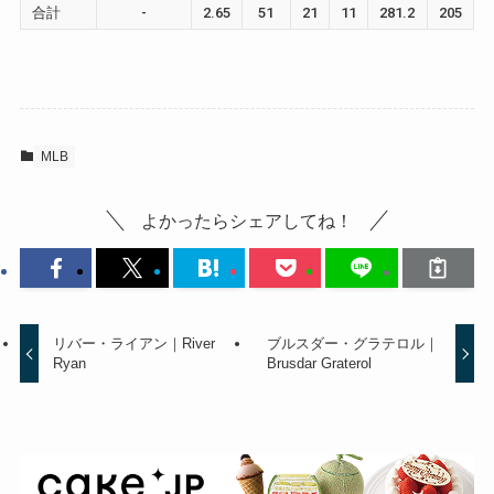
合計
-
2.65
51
21
11
281.2
205
9
MLB
よかったらシェアしてね！
リバー・ライアン｜River
ブルスダー・グラテロル｜
Ryan
Brusdar Graterol