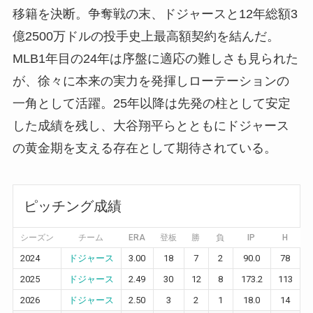
移籍を決断。争奪戦の末、ドジャースと12年総額3
億2500万ドルの投手史上最高額契約を結んだ。
MLB1年目の24年は序盤に適応の難しさも見られた
が、徐々に本来の実力を発揮しローテーションの
一角として活躍。25年以降は先発の柱として安定
した成績を残し、
大谷翔平
らとともにドジャース
の黄金期を支える存在として期待されている。
ピッチング成績
シーズン
チーム
ERA
登板
勝
負
IP
H
2024
ドジャース
3.00
18
7
2
90.0
78
3
2025
ドジャース
2.49
30
12
8
173.2
113
5
2026
ドジャース
2.50
3
2
1
18.0
14