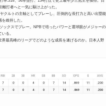
打率.318、56本塁打、134打点で史上最年少三冠王を獲得。日
距離打者へと一気に駆け上がった。
もヤクルトの主軸としてプレーし、圧倒的な長打力と高い出塁能
感を維持した。
トソックスでプレー。NPBで培ったパワーと選球眼がメジャーの
ている。
世界最高峰のリーグでどのような成長を遂げるのか。日本人野
。
RBI
2B
3B
HR
SB
BB
SO
OPS
G
AVG
7
0
0
4
0
7
14
.869
11
.200
7
0
0
4
0
7
14
.869
11
.200