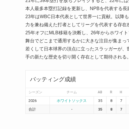
21年に39本塁打を放ちブレイクすると、22年には
本人最多本塁打記録を更新し、NPBを代表する長
23年はWBC日本代表として世界一に貢献。以降
力を兼ね備えた打者としてリーグを代表する存在
25年オフにMLB移籍を決断し、26年からホワイ
舞台でどこまで通用するかに大きな注目が集まっ
若くして日本球界の頂点に立ったスラッガーが、
手の新たな歴史を切り開く存在として期待される
バッティング成績
シーズン
チーム
AB
R
H
2026
ホワイトソックス
35
8
7
合計
-
35
8
7