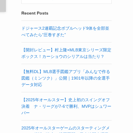
Recent Posts
ドジャース2連覇記念ボブルヘッド9体を全部並
べてみたら“圧巻すぎた”
【開封レビュー】村上隆×MLB東京シリーズ限定
ボックス！カーショウのシリアルは当たり？
【無料DL】MLB選手図鑑アプリ「みんなで作る
図鑑（ミンツク）」公開｜1901年以降の全選手
データ対応
【2025年オールスター】史上初のスイングオフ
決着 ナ・リーグが7-6で勝利、MVPはシュワー
バー
2025年オールスターゲームのスターティングメ