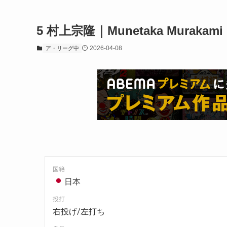
5
村上宗隆｜Munetaka Murakami
2026-04-08
ア・リーグ中
国籍
日本
投打
右投げ/左打ち