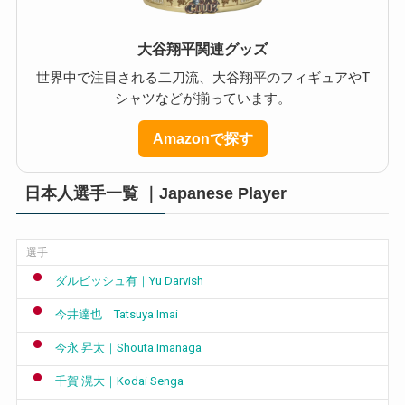
大谷翔平関連グッズ
世界中で注目される二刀流、大谷翔平のフィギュアやT
シャツなどが揃っています。
Amazonで探す
日本人選手一覧 ｜Japanese Player
選手
ダルビッシュ有｜Yu Darvish
今井達也｜Tatsuya Imai
今永 昇太｜Shouta Imanaga
千賀 滉大｜Kodai Senga