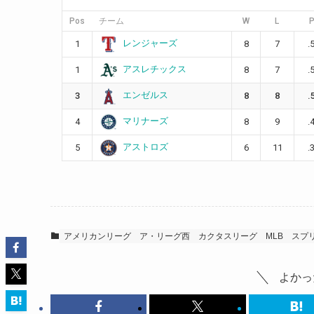
Pos
チーム
W
L
P
レンジャーズ
1
8
7
.
アスレチックス
1
8
7
.
エンゼルス
3
8
8
.
マリナーズ
4
8
9
.
アストロズ
5
6
11
.
アメリカンリーグ
ア・リーグ西
カクタスリーグ
MLB
スプ
よかっ