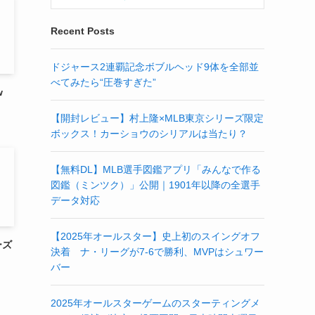
Recent Posts
ドジャース2連覇記念ボブルヘッド9体を全部並
べてみたら“圧巻すぎた”
w
【開封レビュー】村上隆×MLB東京シリーズ限定
ボックス！カーショウのシリアルは当たり？
【無料DL】MLB選手図鑑アプリ「みんなで作る
図鑑（ミンツク）」公開｜1901年以降の全選手
データ対応
【2025年オールスター】史上初のスイングオフ
ーズ
決着 ナ・リーグが7-6で勝利、MVPはシュワー
バー
2025年オールスターゲームのスターティングメ