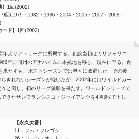
勝
】1回(2002)
】9回(1979・1982・1986・2004・2005・2007・2008・
)
カード】
1回(2002)
れ、同年よりア・リーグに所属する。創設当初はカリフォリニ
966年に同州のアナハイムに本拠地を移し、現在に至る。創
優勝を果たすも、ポストシーズンでは早々に敗退した。その後
ちきれないシーズンが続いたが、2002年にはワイルドカー
続々と倒し、初のリーグ優勝を果たす。ワールドシリーズで
できたサンフランシスコ・ジャイアンツを4勝3敗で下し、
。
【永久欠番】
11：ジム・フレゴシ
26：ジーン・オートリー