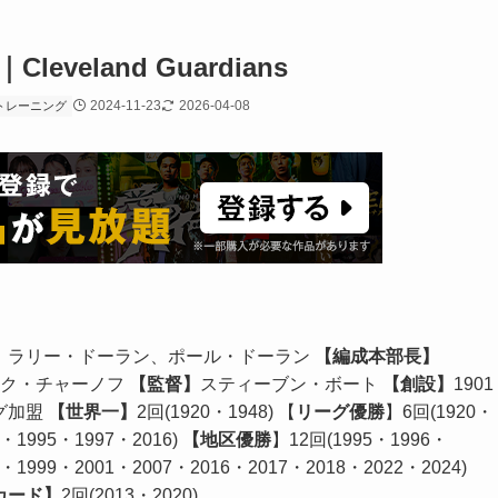
eland Guardians
2024-11-23
2026-04-08
トレーニング
】
ラリー・ドーラン、ポール・ドーラン
【編成本部長】
イク・チャーノフ
【監督】
スティーブン・ボート
【創設】
1901
グ加盟
【世界一】
2回(1920・1948) 【
リーグ優勝
】6回(1920・
4・1995・1997・2016)
【地区優勝
】12回(1995・1996・
8・1999・2001・2007・2016・2017・2018・2022・2024)
カード】
2回(2013・2020)