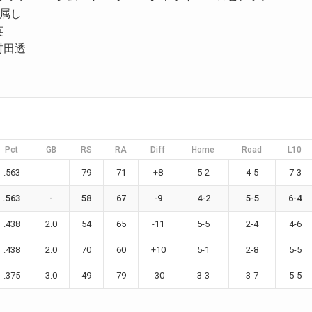
所属し
英
・村田透
Pct
GB
RS
RA
Diff
Home
Road
L10
.563
-
79
71
+8
5-2
4-5
7-3
.563
-
58
67
-9
4-2
5-5
6-4
.438
2.0
54
65
-11
5-5
2-4
4-6
.438
2.0
70
60
+10
5-1
2-8
5-5
.375
3.0
49
79
-30
3-3
3-7
5-5