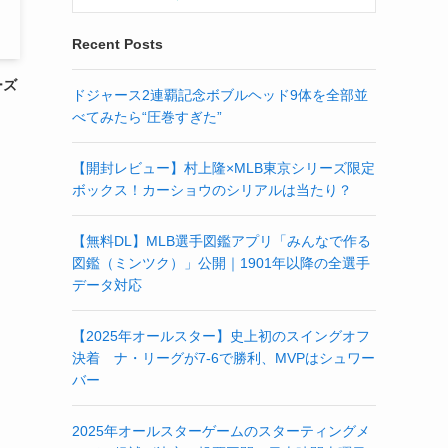
Recent Posts
ーズ
ドジャース2連覇記念ボブルヘッド9体を全部並
べてみたら“圧巻すぎた”
【開封レビュー】村上隆×MLB東京シリーズ限定
ボックス！カーショウのシリアルは当たり？
【無料DL】MLB選手図鑑アプリ「みんなで作る
図鑑（ミンツク）」公開｜1901年以降の全選手
データ対応
【2025年オールスター】史上初のスイングオフ
決着 ナ・リーグが7-6で勝利、MVPはシュワー
バー
2025年オールスターゲームのスターティングメ