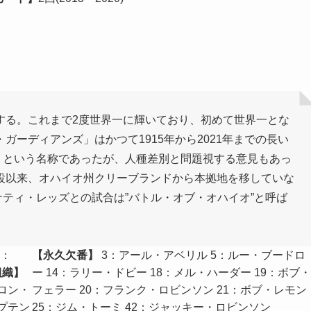
盟する。これまで2度世界一に輝いており、初めて世界一とな
ガーディアンズ」はかつて1915年から2021年までの長い
」という名称であったが、人種差別と問題視する意見もあっ
創設以来、オハイオ州クリーブランドから本拠地を移していな
ティ・レッズとの試合は”バトル・オブ・オハイオ”と呼ば
。
場：
【永久欠番】
3：アール・アベリル 5：ルー・ブードロ
組織】
ー 14：ラリー・ドビー 18：メル・ハーダー 19：ボブ・
クロン・
フェラー 20：フランク・ロビンソン 21：ボブ・レモン
プテン
25：ジム・トーミ 42：ジャッキー・ロビンソン