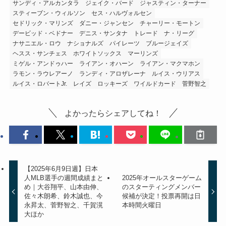
サンディ・アルカンタラ
ジェイク・バード
ジャスティン・ターナー
スティーブン・ウィルソン
セス・ハルヴォルセン
セドリック・マリンズ
ダニー・ジャンセン
チャーリー・モートン
デービッド・ベドナー
デニス・サンタナ
トレード
ナ・リーグ
ナサニエル・ロウ
ナショナルズ
パイレーツ
ブルージェイズ
ヘスス・サンチェス
ホワイトソックス
マーリンズ
ミゲル・アンドゥハー
ライアン・オハーン
ライアン・マクマホン
ラモン・ラウレアーノ
ランディ・アロザレーナ
ルイス・ウリアス
ルイス・ロバートJr.
レイズ
ロッキーズ
ワイルドカード
菅野智之
よかったらシェアしてね！
【2025年6月9日週】日本
人MLB選手の週間成績まと
2025年オールスターゲーム
め｜大谷翔平、山本由伸、
のスターティングメンバー
佐々木朗希、鈴木誠也、今
候補が決定！投票再開は日
永昇太、菅野智之、千賀滉
本時間火曜日
大ほか