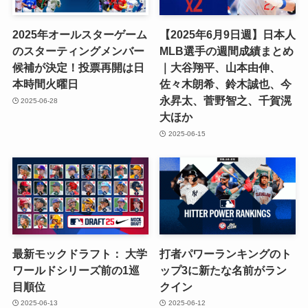
2025年オールスターゲーム
【2025年6月9日週】日本人
のスターティングメンバー
MLB選手の週間成績まとめ
候補が決定！投票再開は日
｜大谷翔平、山本由伸、
本時間火曜日
佐々木朗希、鈴木誠也、今
永昇太、菅野智之、千賀滉
2025-06-28
大ほか
2025-06-15
最新モックドラフト： 大学
打者パワーランキングのト
ワールドシリーズ前の1巡
ップ3に新たな名前がラン
目順位
クイン
2025-06-13
2025-06-12