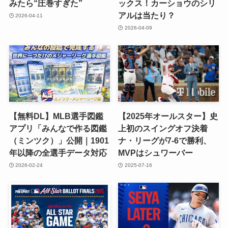
みたら“圧巻すぎた”
ックス！カーショウのシリ
アルは当たり？
2026-04-11
2026-04-09
【無料DL】MLB選手図鑑
【2025年オールスター】史
アプリ「みんなで作る図鑑
上初のスイングオフ決着
（ミンツク）」公開｜1901
ナ・リーグが7-6で勝利、
年以降の全選手データ対応
MVPはシュワーバー
2026-02-24
2025-07-16