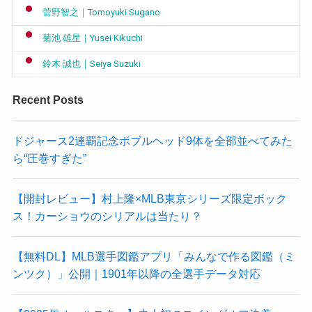
菅野智之｜Tomoyuki Sugano
菊池 雄星｜Yusei Kikuchi
鈴木 誠也｜Seiya Suzuki
Recent Posts
ドジャース2連覇記念ボブルヘッド9体を全部並べてみた
ら“圧巻すぎた”
【開封レビュー】村上隆×MLB東京シリーズ限定ボック
ス！カーショウのシリアルは当たり？
【無料DL】MLB選手図鑑アプリ「みんなで作る図鑑（ミ
ンツク）」公開｜1901年以降の全選手データ対応