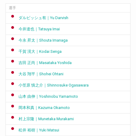
選手
ダルビッシュ有｜Yu Darvish
今井達也｜Tatsuya Imai
今永 昇太｜Shouta Imanaga
千賀 滉大｜Kodai Senga
吉田 正尚｜Masataka Yoshida
大谷 翔平｜Shohei Ohtani
小笠原 慎之介｜Shinnosuke Ogasawara
山本 由伸｜Yoshinobu Yamamoto
岡本和真｜Kazuma Okamoto
村上宗隆｜Munetaka Murakami
松井 裕樹｜Yuki Matsui