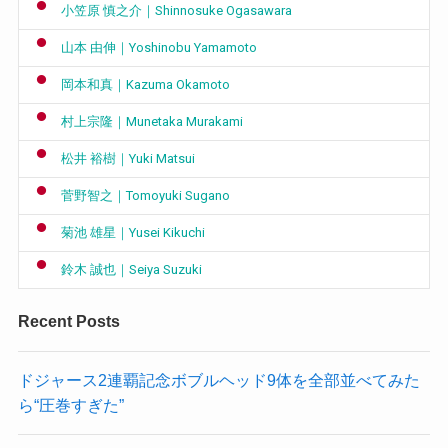
小笠原 慎之介｜Shinnosuke Ogasawara
山本 由伸｜Yoshinobu Yamamoto
岡本和真｜Kazuma Okamoto
村上宗隆｜Munetaka Murakami
松井 裕樹｜Yuki Matsui
菅野智之｜Tomoyuki Sugano
菊池 雄星｜Yusei Kikuchi
鈴木 誠也｜Seiya Suzuki
Recent Posts
ドジャース2連覇記念ボブルヘッド9体を全部並べてみた
ら“圧巻すぎた”