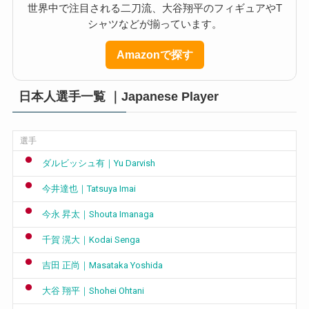
世界中で注目される二刀流、大谷翔平のフィギュアやT
シャツなどが揃っています。
Amazonで探す
日本人選手一覧 ｜Japanese Player
選手
ダルビッシュ有｜Yu Darvish
今井達也｜Tatsuya Imai
今永 昇太｜Shouta Imanaga
千賀 滉大｜Kodai Senga
吉田 正尚｜Masataka Yoshida
大谷 翔平｜Shohei Ohtani