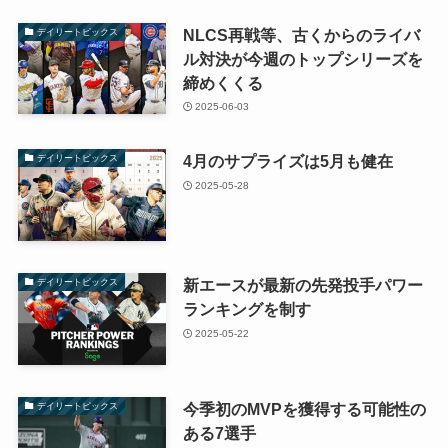
NLCS再戦等、古くからのライバ
デイリートピックス
ル対決が今週のトップシリーズを
締めくくる
2025-06-03
4月のサプライズは5月も健在
デイリートピックス
2025-05-28
新エースが最新の先発投手パワー
デイリートピックス
ランキングを制す
2025-05-22
今季初のMVPを獲得する可能性の
デイリートピックス
ある7選手