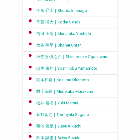
今永 昇太｜Shouta Imanaga
千賀 滉大｜Kodai Senga
吉田 正尚｜Masataka Yoshida
大谷 翔平｜Shohei Ohtani
小笠原 慎之介｜Shinnosuke Ogasawara
山本 由伸｜Yoshinobu Yamamoto
岡本和真｜Kazuma Okamoto
村上宗隆｜Munetaka Murakami
松井 裕樹｜Yuki Matsui
菅野智之｜Tomoyuki Sugano
菊池 雄星｜Yusei Kikuchi
鈴木 誠也｜Seiya Suzuki