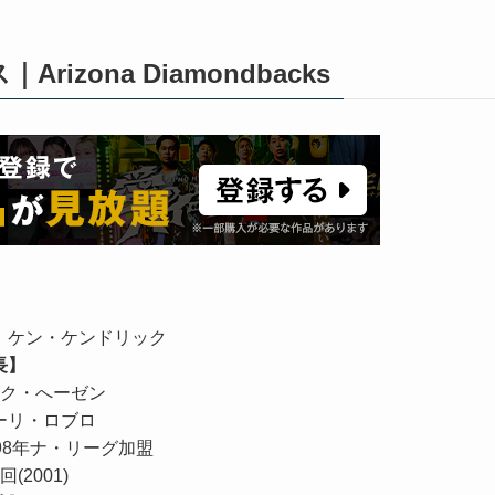
zona Diamondbacks
】
ケン・ケンドリック
長】
ク・へーゼン
ーリ・ロブロ
998年ナ・リーグ加盟
回(2001)