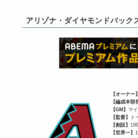
アリゾナ・ダイヤモンドバックス｜Ari
【オーナー
【編成本部
【GM】
マイ
【監督】
ト
【創設】
1
【世界一】
1