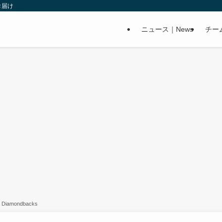
お届け
ニュース｜News
チー
amondbacks