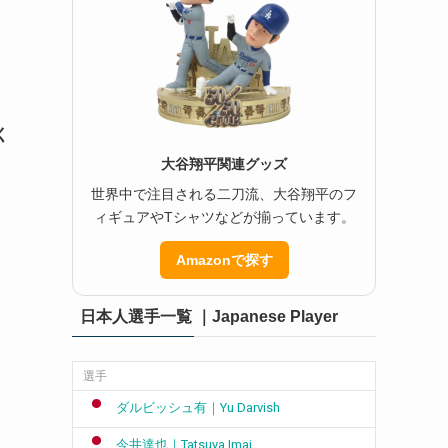
く
大谷翔平関連グッズ
世界中で注目される二刀流、大谷翔平のフ
ィギュアやTシャツなどが揃っています。
Amazonで探す
日本人選手一覧 ｜Japanese Player
選手
ダルビッシュ有｜Yu Darvish
今井達也｜Tatsuya Imai