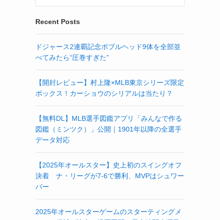
Recent Posts
ドジャース2連覇記念ボブルヘッド9体を全部並
べてみたら“圧巻すぎた”
【開封レビュー】村上隆×MLB東京シリーズ限定
ボックス！カーショウのシリアルは当たり？
【無料DL】MLB選手図鑑アプリ「みんなで作る
図鑑（ミンツク）」公開｜1901年以降の全選手
データ対応
【2025年オールスター】史上初のスイングオフ
決着 ナ・リーグが7-6で勝利、MVPはシュワー
バー
2025年オールスターゲームのスターティングメ