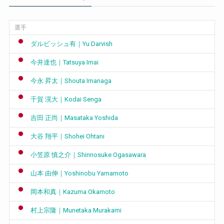
選手
ダルビッシュ有｜Yu Darvish
今井達也｜Tatsuya Imai
今永 昇太｜Shouta Imanaga
千賀 滉大｜Kodai Senga
吉田 正尚｜Masataka Yoshida
大谷 翔平｜Shohei Ohtani
小笠原 慎之介｜Shinnosuke Ogasawara
山本 由伸｜Yoshinobu Yamamoto
岡本和真｜Kazuma Okamoto
村上宗隆｜Munetaka Murakami