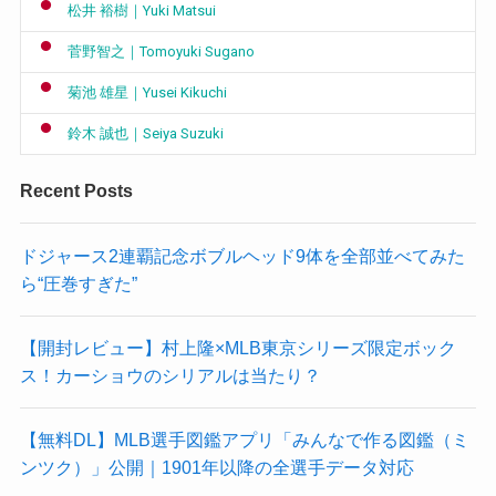
松井 裕樹｜Yuki Matsui
菅野智之｜Tomoyuki Sugano
菊池 雄星｜Yusei Kikuchi
鈴木 誠也｜Seiya Suzuki
Recent Posts
ドジャース2連覇記念ボブルヘッド9体を全部並べてみた
ら“圧巻すぎた”
【開封レビュー】村上隆×MLB東京シリーズ限定ボック
ス！カーショウのシリアルは当たり？
【無料DL】MLB選手図鑑アプリ「みんなで作る図鑑（ミ
ンツク）」公開｜1901年以降の全選手データ対応