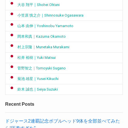
大谷 翔平｜Shohei Ohtani
小笠原 慎之介｜Shinnosuke Ogasawara
山本 由伸｜Yoshinobu Yamamoto
岡本和真｜Kazuma Okamoto
村上宗隆｜Munetaka Murakami
松井 裕樹｜Yuki Matsui
菅野智之｜Tomoyuki Sugano
菊池 雄星｜Yusei Kikuchi
鈴木 誠也｜Seiya Suzuki
Recent Posts
ドジャース2連覇記念ボブルヘッド9体を全部並べてみた
ら“圧巻すぎた”