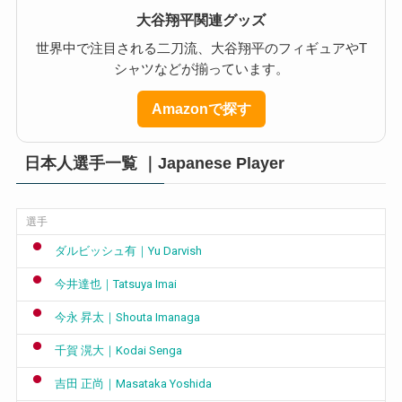
大谷翔平関連グッズ
世界中で注目される二刀流、大谷翔平のフィギュアやT
シャツなどが揃っています。
Amazonで探す
日本人選手一覧 ｜Japanese Player
選手
ダルビッシュ有｜Yu Darvish
今井達也｜Tatsuya Imai
今永 昇太｜Shouta Imanaga
千賀 滉大｜Kodai Senga
吉田 正尚｜Masataka Yoshida