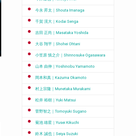
今永 昇太｜Shouta Imanaga
千賀 滉大｜Kodai Senga
吉田 正尚｜Masataka Yoshida
大谷 翔平｜Shohei Ohtani
小笠原 慎之介｜Shinnosuke Ogasawara
山本 由伸｜Yoshinobu Yamamoto
岡本和真｜Kazuma Okamoto
に
村上宗隆｜Munetaka Murakami
松井 裕樹｜Yuki Matsui
菅野智之｜Tomoyuki Sugano
菊池 雄星｜Yusei Kikuchi
鈴木 誠也｜Seiya Suzuki