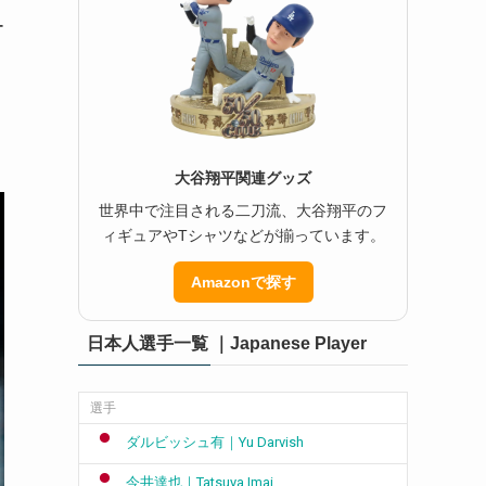
ー
大谷翔平関連グッズ
世界中で注目される二刀流、大谷翔平のフ
ィギュアやTシャツなどが揃っています。
Amazonで探す
日本人選手一覧 ｜Japanese Player
選手
ダルビッシュ有｜Yu Darvish
今井達也｜Tatsuya Imai