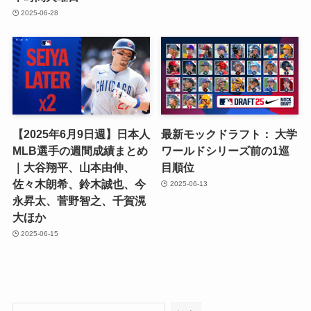
2025-06-28
【2025年6月9日週】日本人
最新モックドラフト： 大学
MLB選手の週間成績まとめ
ワールドシリーズ前の1巡
｜大谷翔平、山本由伸、
目順位
佐々木朗希、鈴木誠也、今
2025-06-13
永昇太、菅野智之、千賀滉
大ほか
2025-06-15