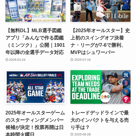
【無料DL】MLB選手図鑑
【2025年オールスター】史
アプリ「みんなで作る図鑑
上初のスイングオフ決着
（ミンツク）」公開｜1901
ナ・リーグが7-6で勝利、
年以降の全選手データ対応
MVPはシュワーバー
2026-02-24
2025-07-16
2025年オールスターゲーム
トレードデッドラインで最
のスターティングメンバー
大のインパクトを与える売
候補が決定！投票再開は日
り手は？
本時間火曜日
2025-06-28