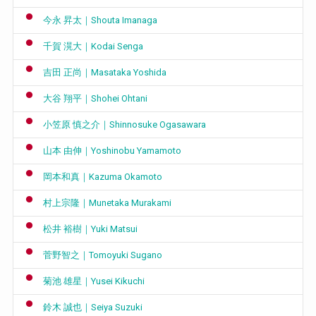
今永 昇太｜Shouta Imanaga
千賀 滉大｜Kodai Senga
吉田 正尚｜Masataka Yoshida
大谷 翔平｜Shohei Ohtani
小笠原 慎之介｜Shinnosuke Ogasawara
山本 由伸｜Yoshinobu Yamamoto
岡本和真｜Kazuma Okamoto
村上宗隆｜Munetaka Murakami
松井 裕樹｜Yuki Matsui
菅野智之｜Tomoyuki Sugano
菊池 雄星｜Yusei Kikuchi
鈴木 誠也｜Seiya Suzuki