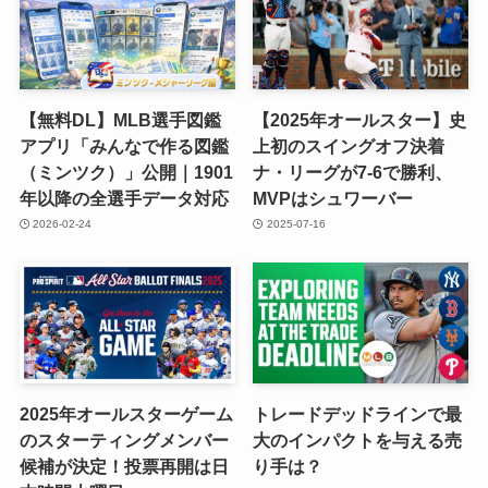
【無料DL】MLB選手図鑑
【2025年オールスター】史
アプリ「みんなで作る図鑑
上初のスイングオフ決着
（ミンツク）」公開｜1901
ナ・リーグが7-6で勝利、
年以降の全選手データ対応
MVPはシュワーバー
2026-02-24
2025-07-16
2025年オールスターゲーム
トレードデッドラインで最
のスターティングメンバー
大のインパクトを与える売
候補が決定！投票再開は日
り手は？