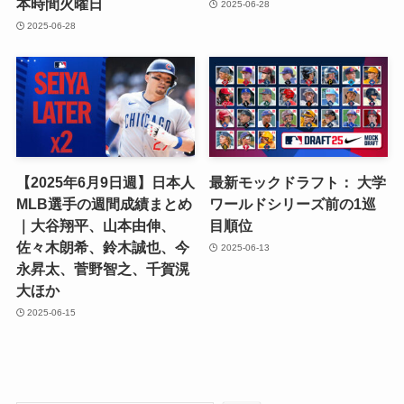
本時間火曜日
2025-06-28
2025-06-28
【2025年6月9日週】日本人
最新モックドラフト： 大学
MLB選手の週間成績まとめ
ワールドシリーズ前の1巡
｜大谷翔平、山本由伸、
目順位
佐々木朗希、鈴木誠也、今
2025-06-13
永昇太、菅野智之、千賀滉
大ほか
2025-06-15