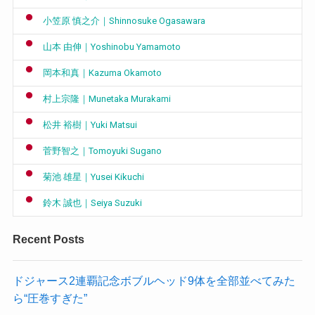
小笠原 慎之介｜Shinnosuke Ogasawara
山本 由伸｜Yoshinobu Yamamoto
岡本和真｜Kazuma Okamoto
村上宗隆｜Munetaka Murakami
松井 裕樹｜Yuki Matsui
菅野智之｜Tomoyuki Sugano
菊池 雄星｜Yusei Kikuchi
鈴木 誠也｜Seiya Suzuki
Recent Posts
ドジャース2連覇記念ボブルヘッド9体を全部並べてみた
ら“圧巻すぎた”