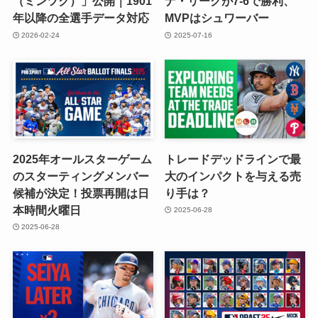
（ミンツク）」公開｜1901
ナ・リーグが7-6で勝利、
年以降の全選手データ対応
MVPはシュワーバー
2026-02-24
2025-07-16
2025年オールスターゲーム
トレードデッドラインで最
のスターティングメンバー
大のインパクトを与える売
候補が決定！投票再開は日
り手は？
本時間火曜日
2025-06-28
2025-06-28