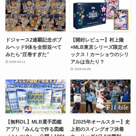
ドジャース2連覇記念ボブ
【開封レビュー】村上隆
ルヘッド9体を全部並べて
×MLB東京シリーズ限定ボ
みたら“圧巻すぎた”
ックス！カーショウのシリ
アルは当たり？
2026-04-11
2026-04-09
【無料DL】MLB選手図鑑
【2025年オールスター】史
アプリ「みんなで作る図鑑
上初のスイングオフ決着