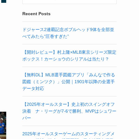
Recent Posts
ドジャース2連覇記念ボブルヘッド9体を全部並
べてみたら“圧巻すぎた”
【開封レビュー】村上隆×MLB東京シリーズ限定
ボックス！カーショウのシリアルは当たり？
【無料DL】MLB選手図鑑アプリ「みんなで作る
図鑑（ミンツク）」公開｜1901年以降の全選手
データ対応
【2025年オールスター】史上初のスイングオフ
決着 ナ・リーグが7-6で勝利、MVPはシュワー
バー
2025年オールスターゲームのスターティングメ