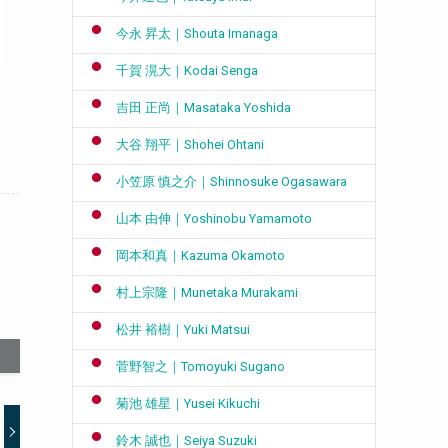
今永 昇太｜Shouta Imanaga
千賀 滉大｜Kodai Senga
吉田 正尚｜Masataka Yoshida
大谷 翔平｜Shohei Ohtani
小笠原 慎之介｜Shinnosuke Ogasawara
山本 由伸｜Yoshinobu Yamamoto
岡本和真｜Kazuma Okamoto
村上宗隆｜Munetaka Murakami
松井 裕樹｜Yuki Matsui
菅野智之｜Tomoyuki Sugano
菊池 雄星｜Yusei Kikuchi
鈴木 誠也｜Seiya Suzuki