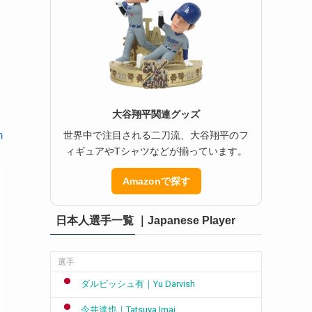
大谷翔平関連グッズ
世界中で注目される二刀流、大谷翔平のフ
m
ィギュアやTシャツなどが揃っています。
Amazonで探す
日本人選手一覧 ｜Japanese Player
選手
ダルビッシュ有｜Yu Darvish
今井達也｜Tatsuya Imai