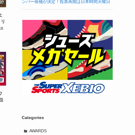
ンバー候補が決定！投票再開は日本時間火曜日
上
・リ
シュ
ワ
位
Categories
AWARDS