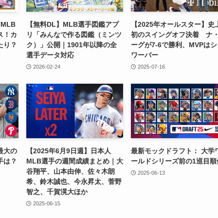
MLB
【無料DL】MLB選手図鑑アプ
【2025年オールスター】史
ス！カ
リ「みんなで作る図鑑（ミンツ
初のスイングオフ決着 ナ
たり？
ク）」公開｜1901年以降の全
ーグが7-6で勝利、MVPは
選手データ対応
ワーバー
2026-02-24
2025-07-16
最大の
【2025年6月9日週】日本人
最新モックドラフト： 大学
手は？
MLB選手の週間成績まとめ｜大
ールドシリーズ前の1巡目順
谷翔平、山本由伸、佐々木朗
2025-06-13
希、鈴木誠也、今永昇太、菅野
智之、千賀滉大ほか
2025-06-15