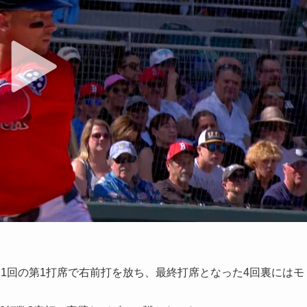
1回の第1打席で右前打を放ち、最終打席となった4回裏にはモ