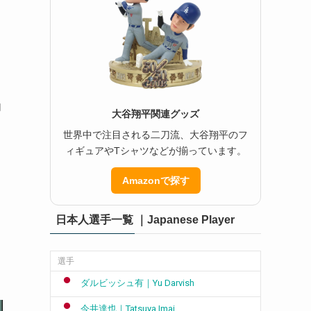
ド
内
大谷翔平関連グッズ
世界中で注目される二刀流、大谷翔平のフ
ィギュアやTシャツなどが揃っています。
Amazonで探す
日本人選手一覧 ｜Japanese Player
選手
ダルビッシュ有｜Yu Darvish
今井達也｜Tatsuya Imai