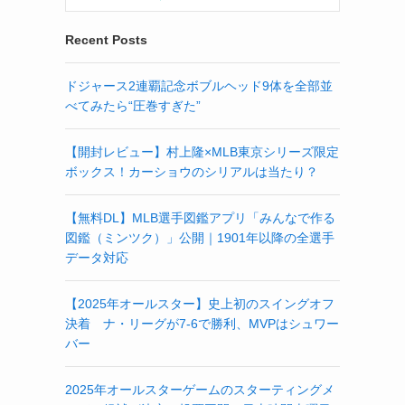
Recent Posts
ドジャース2連覇記念ボブルヘッド9体を全部並
べてみたら“圧巻すぎた”
【開封レビュー】村上隆×MLB東京シリーズ限定
ボックス！カーショウのシリアルは当たり？
【無料DL】MLB選手図鑑アプリ「みんなで作る
図鑑（ミンツク）」公開｜1901年以降の全選手
データ対応
【2025年オールスター】史上初のスイングオフ
決着 ナ・リーグが7-6で勝利、MVPはシュワー
バー
2025年オールスターゲームのスターティングメ