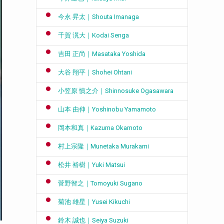
今永 昇太｜Shouta Imanaga
千賀 滉大｜Kodai Senga
吉田 正尚｜Masataka Yoshida
大谷 翔平｜Shohei Ohtani
小笠原 慎之介｜Shinnosuke Ogasawara
山本 由伸｜Yoshinobu Yamamoto
岡本和真｜Kazuma Okamoto
村上宗隆｜Munetaka Murakami
松井 裕樹｜Yuki Matsui
菅野智之｜Tomoyuki Sugano
菊池 雄星｜Yusei Kikuchi
鈴木 誠也｜Seiya Suzuki