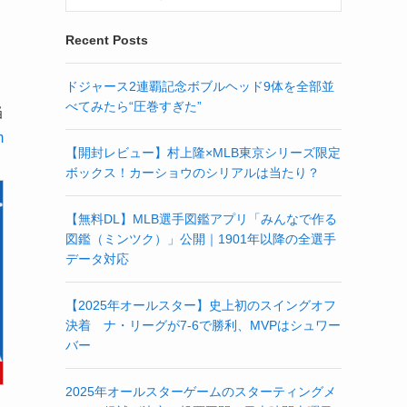
Recent Posts
ドジャース2連覇記念ボブルヘッド9体を全部並
べてみたら“圧巻すぎた”
当
m
【開封レビュー】村上隆×MLB東京シリーズ限定
ボックス！カーショウのシリアルは当たり？
【無料DL】MLB選手図鑑アプリ「みんなで作る
図鑑（ミンツク）」公開｜1901年以降の全選手
データ対応
【2025年オールスター】史上初のスイングオフ
決着 ナ・リーグが7-6で勝利、MVPはシュワー
バー
2025年オールスターゲームのスターティングメ