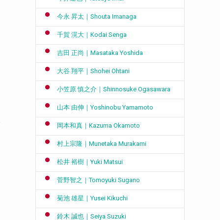
今永 昇太｜Shouta Imanaga
千賀 滉大｜Kodai Senga
吉田 正尚｜Masataka Yoshida
大谷 翔平｜Shohei Ohtani
小笠原 慎之介｜Shinnosuke Ogasawara
山本 由伸｜Yoshinobu Yamamoto
ク
岡本和真｜Kazuma Okamoto
村上宗隆｜Munetaka Murakami
松井 裕樹｜Yuki Matsui
菅野智之｜Tomoyuki Sugano
菊池 雄星｜Yusei Kikuchi
鈴木 誠也｜Seiya Suzuki