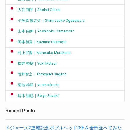
大谷 翔平｜Shohei Ohtani
小笠原 慎之介｜Shinnosuke Ogasawara
山本 由伸｜Yoshinobu Yamamoto
岡本和真｜Kazuma Okamoto
村上宗隆｜Munetaka Murakami
松井 裕樹｜Yuki Matsui
菅野智之｜Tomoyuki Sugano
菊池 雄星｜Yusei Kikuchi
鈴木 誠也｜Seiya Suzuki
Recent Posts
ドジャース2連覇記念ボブルヘッド9体を全部並べてみた