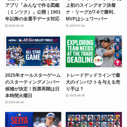
アプリ「みんなで作る図鑑
上初のスイングオフ決着
（ミンツク）」公開｜1901
ナ・リーグが7-6で勝利、
年以降の全選手データ対応
MVPはシュワーバー
2026-02-24
2025-07-16
2025年オールスターゲーム
トレードデッドラインで最
のスターティングメンバー
大のインパクトを与える売
候補が決定！投票再開は日
り手は？
本時間火曜日
2025-06-28
2025-06-28