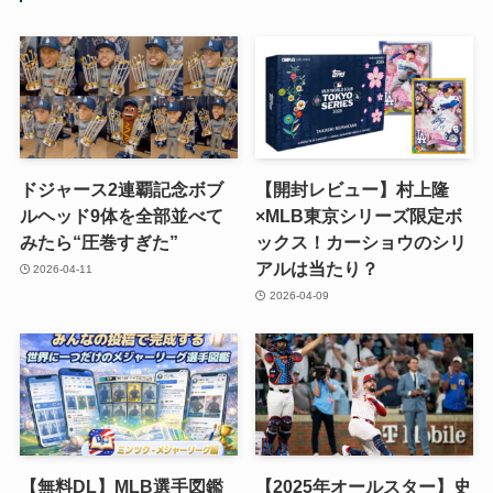
ドジャース2連覇記念ボブ
【開封レビュー】村上隆
ルヘッド9体を全部並べて
×MLB東京シリーズ限定ボ
みたら“圧巻すぎた”
ックス！カーショウのシリ
アルは当たり？
2026-04-11
2026-04-09
【無料DL】MLB選手図鑑
【2025年オールスター】史