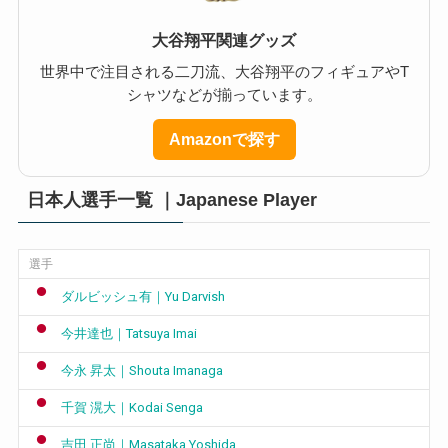
大谷翔平関連グッズ
世界中で注目される二刀流、大谷翔平のフィギュアやT
シャツなどが揃っています。
Amazonで探す
日本人選手一覧 ｜Japanese Player
選手
ダルビッシュ有｜Yu Darvish
今井達也｜Tatsuya Imai
今永 昇太｜Shouta Imanaga
千賀 滉大｜Kodai Senga
吉田 正尚｜Masataka Yoshida