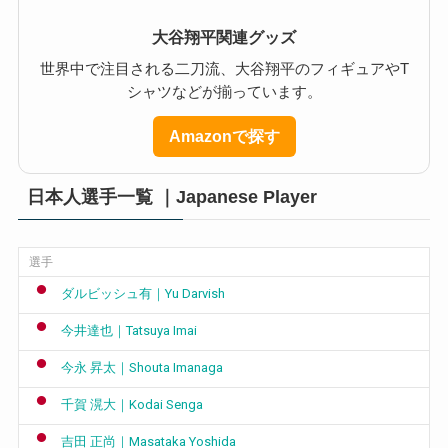
大谷翔平関連グッズ
世界中で注目される二刀流、大谷翔平のフィギュアやT
シャツなどが揃っています。
Amazonで探す
日本人選手一覧 ｜Japanese Player
選手
ダルビッシュ有｜Yu Darvish
今井達也｜Tatsuya Imai
今永 昇太｜Shouta Imanaga
千賀 滉大｜Kodai Senga
吉田 正尚｜Masataka Yoshida