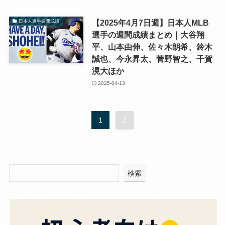
【2025年4月7日週】日本人MLB
日本人選手週間成績
選手の週間成績まとめ｜大谷翔
平、山本由伸、佐々木朗希、鈴木
誠也、今永昇太、菅野智之、千賀
滉大ほか
2025-04-13
1
2
検索