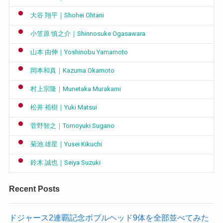
大谷 翔平｜Shohei Ohtani
小笠原 慎之介｜Shinnosuke Ogasawara
山本 由伸｜Yoshinobu Yamamoto
岡本和真｜Kazuma Okamoto
村上宗隆｜Munetaka Murakami
松井 裕樹｜Yuki Matsui
菅野智之｜Tomoyuki Sugano
菊池 雄星｜Yusei Kikuchi
鈴木 誠也｜Seiya Suzuki
Recent Posts
ドジャース2連覇記念ボブルヘッド9体を全部並べてみた