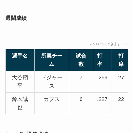
週間成績
スクロールできます
選手名
所属チー
試合
打
打
ム
数
率
席
大谷翔
ドジャー
7
.259
27
平
ス
鈴木誠
カブス
6
.227
22
也