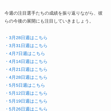
今週の注目選手たちの成績を振り返りながら、彼
らの今後の展開にも注目していきましょう。
・3月28日週はこちら
・3月31日週はこちら
・4月7日週はこちら
・4月14日週はこちら
・4月21日週はこちら
・4月28日週はこちら
・5月5日週はこちら
・5月12日週はこちら
・5月19日週はこちら
・5月26日週はこちら