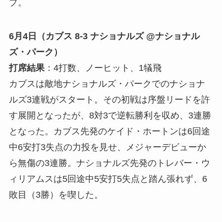
プ。
6月4日（
カブス 8-3 ナショナルズ
@ナショナル
ズ・パーク
）
打席結果
：4打数、ノーヒット、1犠飛
カブスは敵地ナショナルズ・パークでのナショナ
ルズ3連戦がスタート。その初戦は序盤リードを許
す展開となったが、8対3で逆転勝利を収め、3連勝
となった。カブス先発のケイド・ホートンは6回途
中6安打3失点の力投を見せ、メジャーデビューか
ら無傷の3連勝。ナショナルズ先発のトレバー・ウ
ィリアムスは5回途中5安打5失点と踏ん張れず、6
敗目（3勝）を喫した。