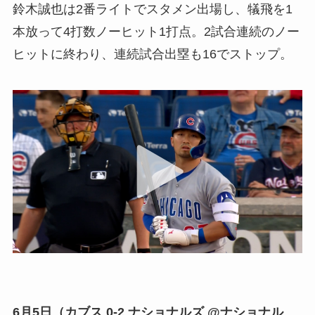
鈴木誠也は2番ライトでスタメン出場し、犠飛を1
本放って4打数ノーヒット1打点。2試合連続のノー
ヒットに終わり、連続試合出塁も16でストップ。
6月5日（
カブス 0-2 ナショナルズ
@ナショナル