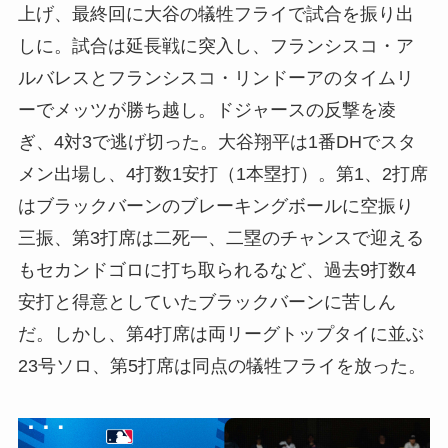
上げ、最終回に大谷の犠牲フライで試合を振り出
しに。試合は延長戦に突入し、フランシスコ・ア
ルバレスとフランシスコ・リンドーアのタイムリ
ーでメッツが勝ち越し。ドジャースの反撃を凌
ぎ、4対3で逃げ切った。大谷翔平は1番DHでスタ
メン出場し、4打数1安打（1本塁打）。第1、2打席
はブラックバーンのブレーキングボールに空振り
三振、第3打席は二死一、二塁のチャンスで迎える
もセカンドゴロに打ち取られるなど、過去9打数4
安打と得意としていたブラックバーンに苦しん
だ。しかし、第4打席は両リーグトップタイに並ぶ
23号ソロ、第5打席は同点の犠牲フライを放った。