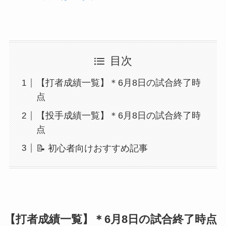
目次
【打者成績一覧】＊6月8日の試合終了時
点
【投手成績一覧】＊6月8日の試合終了時
点
📝 初心者向けおすすめ記事
【打者成績一覧】＊6月8日の試合終了時点