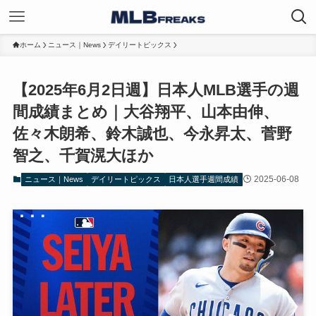
ホーム
ニュース｜News
デイリートピックス
【2025年6月2日週】日本人MLB選手の週
間成績まとめ｜大谷翔平、山本由伸、
佐々木朗希、鈴木誠也、今永昇太、菅野
智之、千賀滉大ほか
2025-06-08
ニュース｜News
デイリートピックス
日本人選手週間成績