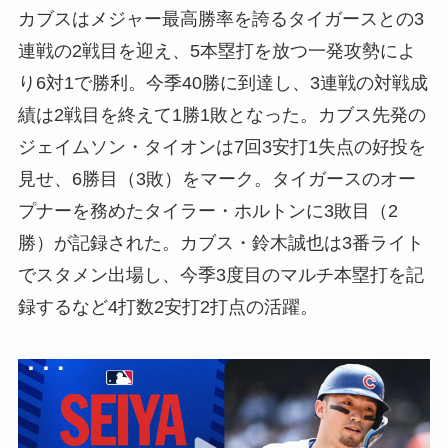
カブスはメジャー最高勝率を誇るタイガースとの3
連戦の2戦目を迎え、5本塁打を放つ一発攻勢によ
り6対1で勝利。今季40勝に到達し、3連戦の対戦成
績は2戦目を終えて1勝1敗となった。カブス先発の
ジェイムソン・タイオンは7回3安打1失点の好投を
見せ、6勝目（3敗）をマーク。タイガースのオー
プナーを務めたタイラー・ホルトンに3敗目（2
勝）が記録された。カブス・鈴木誠也は3番ライト
でスタメン出場し、今季3度目のマルチ本塁打を記
録するなど4打数2安打2打点の活躍。