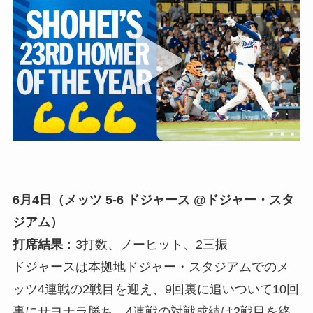
6月4日
（メッツ 5-6 ドジャース @ドジャー・スタ
ジアム）
打席結果
：3打数、ノーヒット、2三振
ドジャースは本拠地ドジャー・スタジアムでのメ
ッツ4連戦の2戦目を迎え、9回裏に追いついて10回
裏にサヨナラ勝ち。4連戦の対戦成績は2戦目を終