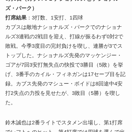
ズ・パーク
）
打席結果
：3打数、1安打、1四球
カブスは敵地ナショナルズ・パークでのナショナ
ルズ3連戦の2戦目を迎え、打線が振るわず0対2で
敗戦。今季3度目の完封負けを喫し、連勝が3でス
トップした。ナショナルズ先発のマッケンジー・
ゴアが7回3安打無失点の快投で3勝目（5敗）を挙
げ、3番手のカイル・フィネガンは17セーブ目を記
録。カブス先発のマシュー・ボイドは8回途中4安
打2失点の力投を見せたが、3敗目（5勝）を喫し
た。
鈴木誠也は2番ライトでスタメン出場し、第1打席
でレフトへのヒット。第4打席では四球を選んで出