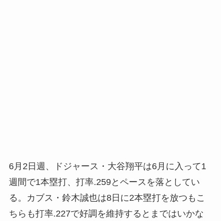
6月2日週、ドジャース・大谷翔平は6月に入って1
週間で1本塁打、打率.259とペースを落としてい
る。カブス・鈴木誠也は8日に2本塁打を放つもこ
ちらも打率.227で好調を維持するとまではいかな