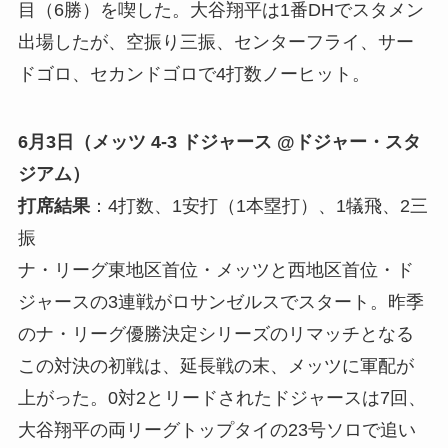
目（6勝）を喫した。大谷翔平は1番DHでスタメン
出場したが、空振り三振、センターフライ、サー
ドゴロ、セカンドゴロで4打数ノーヒット。
6月3日（メッツ 4-3 ドジャース @ドジャー・スタ
ジアム）
打席結果
：4打数、1安打（1本塁打）、1犠飛、2三
振
ナ・リーグ東地区首位・メッツと西地区首位・ド
ジャースの3連戦がロサンゼルスでスタート。昨季
のナ・リーグ優勝決定シリーズのリマッチとなる
この対決の初戦は、延長戦の末、メッツに軍配が
上がった。0対2とリードされたドジャースは7回、
大谷翔平の両リーグトップタイの23号ソロで追い