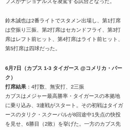
ブスがナショナルズを凌駕する試合となった。
鈴木誠也は2番ライトでスタメン出場し、第1打席
は空振り三振、第2打席はセカンドフライ、第3打
席はレフト前ヒット、第4打席はライト前ヒット、
第5打席は四球だった。
6月7日
（
カブス 1-3 タイガース
@コメリカ・パー
ク
）
打席結果
：4打数、無安打、2三振
カブスはメジャー最高勝率・タイガースの本拠地
に乗り込み、3連戦がスタート。その初戦はタイガ
ースのタリク・スクーバルが8回途中1失点の快投
を見せ、6勝目（2敗）を挙げた。一方のカブス先