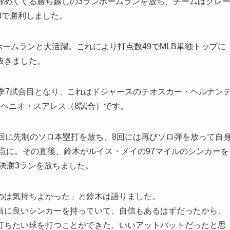
締めくくる勝ち越しの3ランホームランを放ち、チームはグレ
8で勝利しました。
ホームランと大活躍。これにより打点数49でMLB単独トップに
抜きました。
季7試合目となり、これはドジャースのテオスカー・ヘルナン
ヘニオ・スアレス（8試合）です。
回に先制のソロ本塁打を放ち、8回には再びソロ弾を放って自
同点に。その直後、鈴木がルイス・メイの97マイルのシンカーを
）の決勝3ランを放ちました。
のは気持ちよかった」と鈴木は語りました。
当に良いシンカーを持っていて、自信もあるはずだったから、
打ちたい球を打つことができた。いいアットバットだったと思