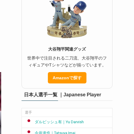
く
大谷翔平関連グッズ
世界中で注目される二刀流、大谷翔平のフ
ィギュアやTシャツなどが揃っています。
Amazonで探す
日本人選手一覧 ｜Japanese Player
選手
ダルビッシュ有｜Yu Darvish
今井達也｜Tatsuya Imai