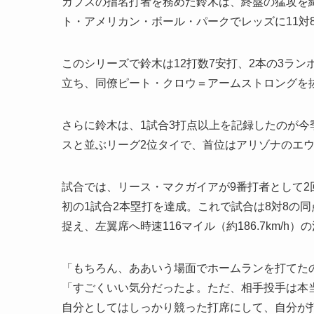
カブスの指名打者を務めた鈴木は、終盤の猛攻を
ト・アメリカン・ボール・パークでレッズに11対
このシリーズで鈴木は12打数7安打、2本の3ラン
立ち、同僚ピート・クロウ＝アームストロングを
さらに鈴木は、1試合3打点以上を記録したのが今
スと並ぶリーグ2位タイで、首位はアリゾナのエウ
試合では、リース・マクガイアが9番打者として2
初の1試合2本塁打を達成。これで試合は8対8の
捉え、左翼席へ時速116マイル（約186.7km/h
「もちろん、ああいう場面でホームランを打てた
「すごくいい気分だったよ。ただ、相手投手は本
自分としてはしっかり競った打席にして、自分が