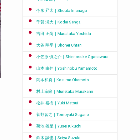
今永 昇太｜Shouta Imanaga
千賀 滉大｜Kodai Senga
吉田 正尚｜Masataka Yoshida
大谷 翔平｜Shohei Ohtani
小笠原 慎之介｜Shinnosuke Ogasawara
山本 由伸｜Yoshinobu Yamamoto
岡本和真｜Kazuma Okamoto
村上宗隆｜Munetaka Murakami
松井 裕樹｜Yuki Matsui
菅野智之｜Tomoyuki Sugano
菊池 雄星｜Yusei Kikuchi
鈴木 誠也｜Seiya Suzuki