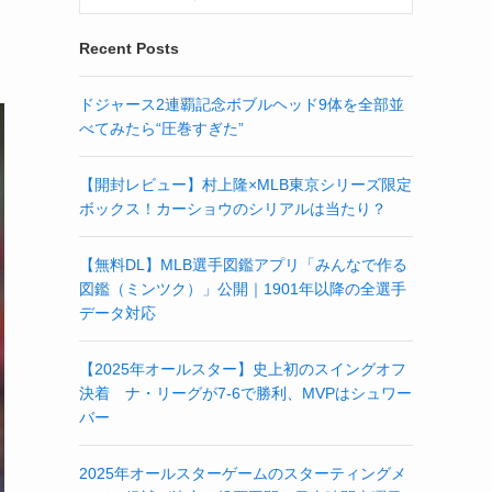
Recent Posts
ドジャース2連覇記念ボブルヘッド9体を全部並
べてみたら“圧巻すぎた”
【開封レビュー】村上隆×MLB東京シリーズ限定
ボックス！カーショウのシリアルは当たり？
【無料DL】MLB選手図鑑アプリ「みんなで作る
図鑑（ミンツク）」公開｜1901年以降の全選手
データ対応
【2025年オールスター】史上初のスイングオフ
決着 ナ・リーグが7-6で勝利、MVPはシュワー
バー
2025年オールスターゲームのスターティングメ