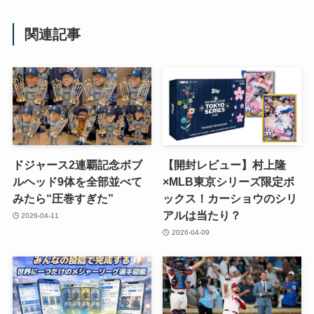
関連記事
ドジャース2連覇記念ボブ
【開封レビュー】村上隆
ルヘッド9体を全部並べて
×MLB東京シリーズ限定ボ
みたら“圧巻すぎた”
ックス！カーショウのシリ
アルは当たり？
2026-04-11
2026-04-09