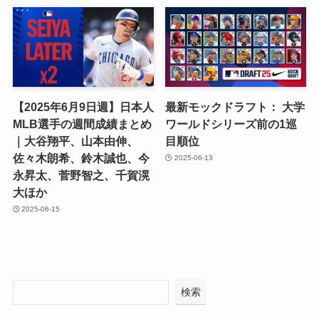
【2025年6月9日週】日本人
最新モックドラフト： 大学
MLB選手の週間成績まとめ
ワールドシリーズ前の1巡
｜大谷翔平、山本由伸、
目順位
佐々木朗希、鈴木誠也、今
2025-06-13
永昇太、菅野智之、千賀滉
大ほか
2025-06-15
検索