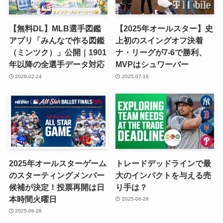
【無料DL】MLB選手図鑑
【2025年オールスター】史
アプリ「みんなで作る図鑑
上初のスイングオフ決着
（ミンツク）」公開｜1901
ナ・リーグが7-6で勝利、
年以降の全選手データ対応
MVPはシュワーバー
2026-02-24
2025-07-16
2025年オールスターゲーム
トレードデッドラインで最
のスターティングメンバー
大のインパクトを与える売
候補が決定！投票再開は日
り手は？
本時間火曜日
2025-06-28
2025-06-28