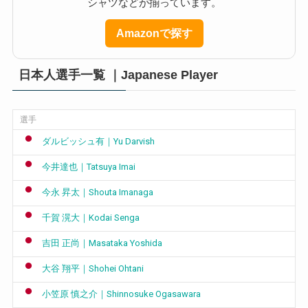
シャツなどが揃っています。
Amazonで探す
日本人選手一覧 ｜Japanese Player
選手
ダルビッシュ有｜Yu Darvish
今井達也｜Tatsuya Imai
今永 昇太｜Shouta Imanaga
千賀 滉大｜Kodai Senga
吉田 正尚｜Masataka Yoshida
大谷 翔平｜Shohei Ohtani
小笠原 慎之介｜Shinnosuke Ogasawara