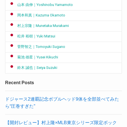
山本 由伸｜Yoshinobu Yamamoto
岡本和真｜Kazuma Okamoto
村上宗隆｜Munetaka Murakami
松井 裕樹｜Yuki Matsui
菅野智之｜Tomoyuki Sugano
菊池 雄星｜Yusei Kikuchi
鈴木 誠也｜Seiya Suzuki
Recent Posts
ドジャース2連覇記念ボブルヘッド9体を全部並べてみた
ら“圧巻すぎた”
【開封レビュー】村上隆×MLB東京シリーズ限定ボック