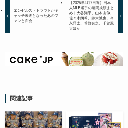
【2025年4月7日週】日本
人MLB選手の週間成績まと
エンゼルス・トラウトがキ
め｜大谷翔平、山本由伸、
ャッチ未遂となったあのフ
佐々木朗希、鈴木誠也、今
ァンと面会
永昇太、菅野智之、千賀滉
大ほか
関連記事