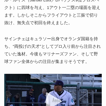
ル・ルイス（Jansel Luis／Dバックス9位プロスペ
クト）に四球を与え、1アウト一二塁の場面を迎え
ます。しかしそこからフライアウトと三振で切り
抜け、無失点で初回を終えました。
サインチェはキュラソー出身でオランダ国籍を持
ち、“両投げの天才”としてプロ入り前から注目され
ていた逸材。今後もマリナーズファン、そして野
球ファン全体からの注目が集まりそうです。