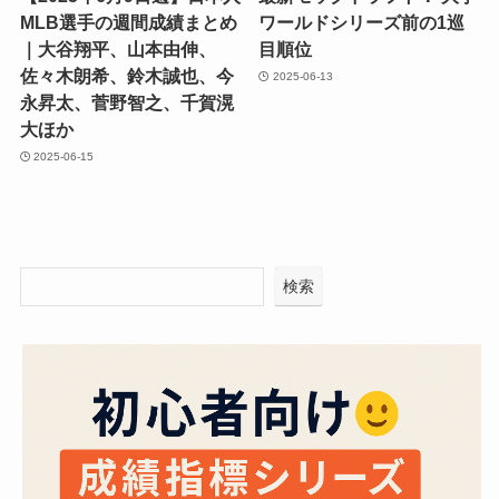
MLB選手の週間成績まとめ
ワールドシリーズ前の1巡
｜大谷翔平、山本由伸、
目順位
佐々木朗希、鈴木誠也、今
2025-06-13
永昇太、菅野智之、千賀滉
大ほか
2025-06-15
検索