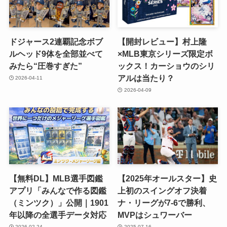
ドジャース2連覇記念ボブ
【開封レビュー】村上隆
ルヘッド9体を全部並べて
×MLB東京シリーズ限定ボ
みたら“圧巻すぎた”
ックス！カーショウのシリ
アルは当たり？
2026-04-11
2026-04-09
【無料DL】MLB選手図鑑
【2025年オールスター】史
アプリ「みんなで作る図鑑
上初のスイングオフ決着
（ミンツク）」公開｜1901
ナ・リーグが7-6で勝利、
年以降の全選手データ対応
MVPはシュワーバー
2026-02-24
2025-07-16