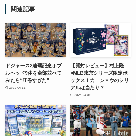
関連記事
ドジャース2連覇記念ボブ
【開封レビュー】村上隆
ルヘッド9体を全部並べて
×MLB東京シリーズ限定ボ
みたら“圧巻すぎた”
ックス！カーショウのシリ
アルは当たり？
2026-04-11
2026-04-09