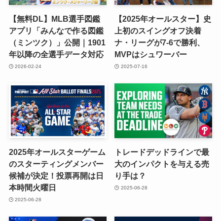
【無料DL】MLB選手図鑑
【2025年オールスター】史
アプリ「みんなで作る図鑑
上初のスイングオフ決着
（ミンツク）」公開｜1901
ナ・リーグが7-6で勝利、
年以降の全選手データ対応
MVPはシュワーバー
2026-02-24
2025-07-16
2025年オールスターゲーム
トレードデッドラインで最
のスターティングメンバー
大のインパクトを与える売
候補が決定！投票再開は日
り手は？
本時間火曜日
2025-06-28
2025-06-28