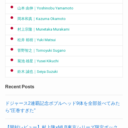
山本 由伸｜Yoshinobu Yamamoto
岡本和真｜Kazuma Okamoto
村上宗隆｜Munetaka Murakami
松井 裕樹｜Yuki Matsui
菅野智之｜Tomoyuki Sugano
菊池 雄星｜Yusei Kikuchi
鈴木 誠也｜Seiya Suzuki
Recent Posts
ドジャース2連覇記念ボブルヘッド9体を全部並べてみた
ら“圧巻すぎた”
【開封レビュー】村上隆×MLB東京シリーズ限定ボック