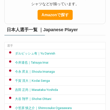
シャツなどが揃っています。
Amazonで探す
日本人選手一覧 ｜Japanese Player
選手
ダルビッシュ有｜Yu Darvish
今井達也｜Tatsuya Imai
今永 昇太｜Shouta Imanaga
千賀 滉大｜Kodai Senga
吉田 正尚｜Masataka Yoshida
大谷 翔平｜Shohei Ohtani
小笠原 慎之介｜Shinnosuke Ogasawara