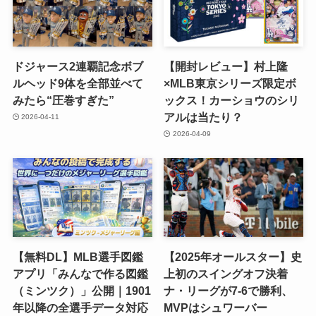
ドジャース2連覇記念ボブ
【開封レビュー】村上隆
ルヘッド9体を全部並べて
×MLB東京シリーズ限定ボ
みたら“圧巻すぎた”
ックス！カーショウのシリ
アルは当たり？
2026-04-11
2026-04-09
【無料DL】MLB選手図鑑
【2025年オールスター】史
アプリ「みんなで作る図鑑
上初のスイングオフ決着
（ミンツク）」公開｜1901
ナ・リーグが7-6で勝利、
年以降の全選手データ対応
MVPはシュワーバー