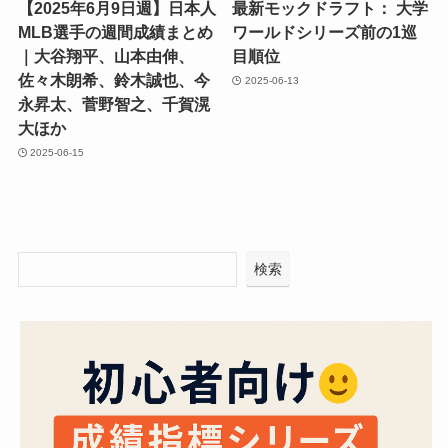
【2025年6月9日週】日本人
最新モックドラフト： 大学
MLB選手の週間成績まとめ
ワールドシリーズ前の1巡
｜大谷翔平、山本由伸、
目順位
佐々木朗希、鈴木誠也、今
2025-06-13
永昇太、菅野智之、千賀滉
大ほか
2025-06-15
検索