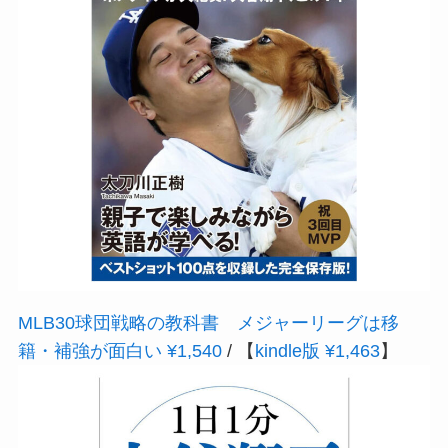
MLB30球団戦略の教科書 メジャーリーグは移
籍・補強が面白い ¥1,540
/ 【
kindle版 ¥1,463
】