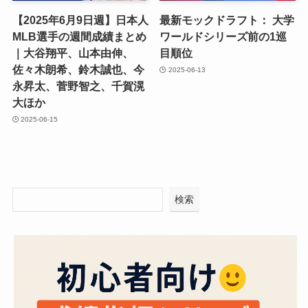
【2025年6月9日週】日本人
最新モックドラフト： 大学
MLB選手の週間成績まとめ
ワールドシリーズ前の1巡
｜大谷翔平、山本由伸、
目順位
佐々木朗希、鈴木誠也、今
2025-06-13
永昇太、菅野智之、千賀滉
大ほか
2025-06-15
検索