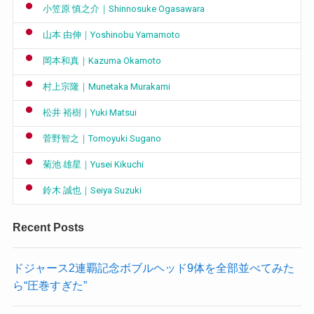
小笠原 慎之介｜Shinnosuke Ogasawara
山本 由伸｜Yoshinobu Yamamoto
岡本和真｜Kazuma Okamoto
村上宗隆｜Munetaka Murakami
松井 裕樹｜Yuki Matsui
菅野智之｜Tomoyuki Sugano
菊池 雄星｜Yusei Kikuchi
鈴木 誠也｜Seiya Suzuki
Recent Posts
ドジャース2連覇記念ボブルヘッド9体を全部並べてみた
ら“圧巻すぎた”