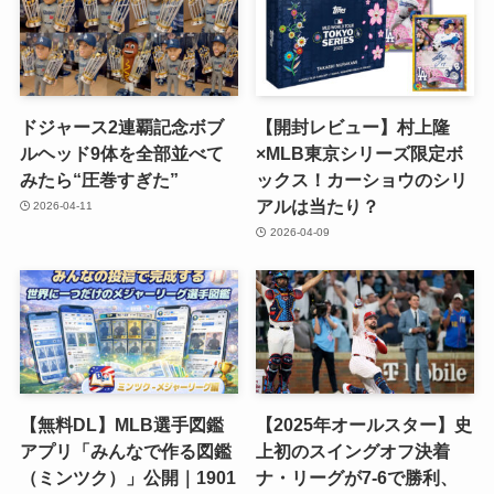
ドジャース2連覇記念ボブ
【開封レビュー】村上隆
ルヘッド9体を全部並べて
×MLB東京シリーズ限定ボ
みたら“圧巻すぎた”
ックス！カーショウのシリ
アルは当たり？
2026-04-11
2026-04-09
【無料DL】MLB選手図鑑
【2025年オールスター】史
アプリ「みんなで作る図鑑
上初のスイングオフ決着
（ミンツク）」公開｜1901
ナ・リーグが7-6で勝利、