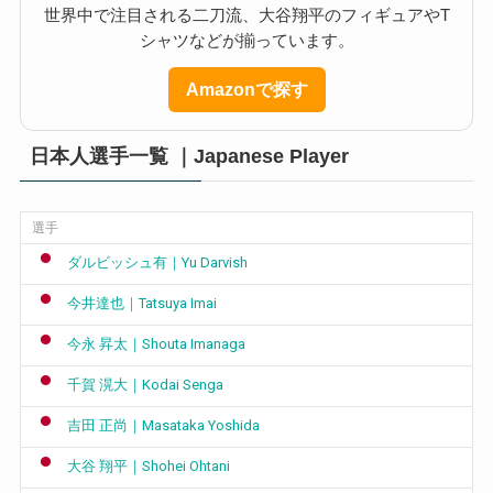
世界中で注目される二刀流、大谷翔平のフィギュアやT
シャツなどが揃っています。
Amazonで探す
日本人選手一覧 ｜Japanese Player
選手
ダルビッシュ有｜Yu Darvish
今井達也｜Tatsuya Imai
今永 昇太｜Shouta Imanaga
千賀 滉大｜Kodai Senga
吉田 正尚｜Masataka Yoshida
大谷 翔平｜Shohei Ohtani