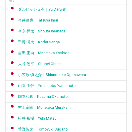
ダルビッシュ有｜Yu Darvish
今井達也｜Tatsuya Imai
今永 昇太｜Shouta Imanaga
千賀 滉大｜Kodai Senga
吉田 正尚｜Masataka Yoshida
大谷 翔平｜Shohei Ohtani
小笠原 慎之介｜Shinnosuke Ogasawara
山本 由伸｜Yoshinobu Yamamoto
岡本和真｜Kazuma Okamoto
村上宗隆｜Munetaka Murakami
松井 裕樹｜Yuki Matsui
菅野智之｜Tomoyuki Sugano