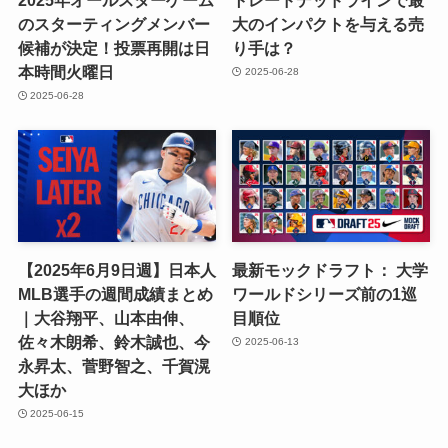
のスターティングメンバー
大のインパクトを与える売
候補が決定！投票再開は日
り手は？
本時間火曜日
2025-06-28
2025-06-28
【2025年6月9日週】日本人
最新モックドラフト： 大学
MLB選手の週間成績まとめ
ワールドシリーズ前の1巡
｜大谷翔平、山本由伸、
目順位
佐々木朗希、鈴木誠也、今
2025-06-13
永昇太、菅野智之、千賀滉
大ほか
2025-06-15