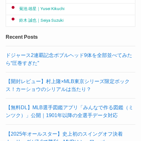
菊池 雄星｜Yusei Kikuchi
鈴木 誠也｜Seiya Suzuki
Recent Posts
ドジャース2連覇記念ボブルヘッド9体を全部並べてみた
ら“圧巻すぎた”
【開封レビュー】村上隆×MLB東京シリーズ限定ボック
ス！カーショウのシリアルは当たり？
【無料DL】MLB選手図鑑アプリ「みんなで作る図鑑（ミ
ンツク）」公開｜1901年以降の全選手データ対応
【2025年オールスター】史上初のスイングオフ決着